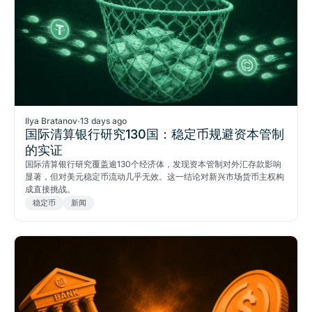
Ilya Bratanov
·
13 days ago
国际清算银行研究130国：稳定币规避资本管制
的实证
国际清算银行研究覆盖逾130个经济体，发现资本管制对外汇存款影响
显著，但对美元稳定币流动几乎无效。这一结论对新兴市场货币主权构
成直接挑战。
稳定币
新闻