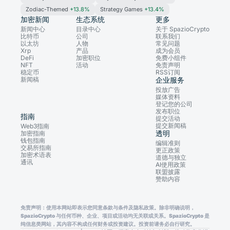
Zodiac-Themed
+13.8%
Strategy Games
+13.4%
加密新闻
生态系统
更多
新闻中心
目录中心
关于 SpazioCrypto
比特币
公司
联系我们
以太坊
人物
常见问题
Xrp
产品
成为会员
DeFi
加密职位
免费小组件
NFT
活动
免责声明
稳定币
RSS订阅
新闻稿
企业服务
投放广告
媒体资料
登记您的公司
发布职位
指南
提交活动
提交新闻稿
Web3指南
透明
加密指南
钱包指南
编辑准则
交易所指南
更正政策
加密术语表
道德与独立
通讯
AI使用政策
联盟披露
赞助内容
免责声明：使用本网站即表示您同意条款与条件及隐私政策。除非明确说明，
SpazioCrypto 与任何币种、企业、项目或活动均无关联或关系。SpazioCrypto 是
纯信息类网站，其内容不构成任何财务或投资建议。投资前请务必自行研究。