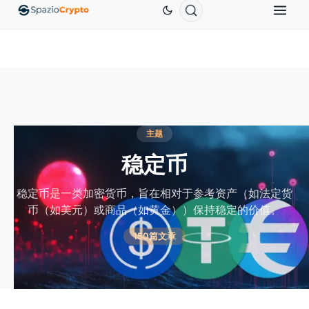
Ethereum
US$1,880.58
Tether
US$0.9991
BNB
US
ETH
↑1.90%
USDT
↑0.00%
BNB
主题
稳定币
稳定币是一类加密货币，旨在相对于参考资产（如法定货
币（如美元）或商品（如黄金））保持稳定的价值。
150篇文章