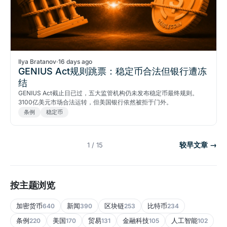
Ilya Bratanov
·
16 days ago
GENIUS Act规则跳票：稳定币合法但银行遭冻
结
GENIUS Act截止日已过，五大监管机构仍未发布稳定币最终规则。
3100亿美元市场合法运转，但美国银行依然被拒于门外。
条例
稳定币
较早文章 →
1 / 15
按主题浏览
加密货币
新闻
区块链
比特币
640
390
253
234
条例
美国
贸易
金融科技
人工智能
220
170
131
105
102