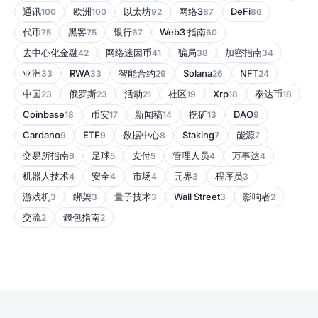
通讯
欧洲
以太坊
网络3
DeFi
100
100
92
87
86
代币
黑客
银行
Web3 指南
75
75
67
60
去中心化金融
网络迷因币
骗局
加密指南
42
41
38
34
亚洲
RWA
智能合约
Solana
NFT
33
33
29
26
24
中国
俄罗斯
活动
社区
Xrp
泰达币
23
23
21
19
18
18
Coinbase
币安
新闻稿
挖矿
DAO
18
17
14
13
9
Cardano
ETF
数据中心
Staking
能源
9
9
8
7
7
交易所指南
足球
支付
管理人员
万事达
6
5
5
4
4
机器人技术
安全
市场
元界
程序员
4
4
4
3
3
游戏机
绑架
量子技术
Wall Street
影响者
3
3
3
3
2
交流
錢包指南
2
2