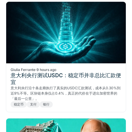
Giulia Ferrante
·
9 hours ago
意大利央行测试USDC：稳定币并非总比汇款便
宜
意大利央行沿十条走廊执行了真实的USDC汇款测试，成本从0.30%到
近9%不等。区块链本身仅占0.4%，真正的代价在于进出加密世界的
「最后一公里」。
稳定币
支付
银行