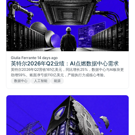
Giulia Ferrante
·
14 days ago
英特尔2026年Q2业绩：AI点燃数据中心需求
英特尔2026年Q2营收161亿美元，同比增长25%，数据中心与AI板块更
劲增59%。账面净亏损110亿美元，产能执行力成核心考验。
数据中心
人工智能
能源