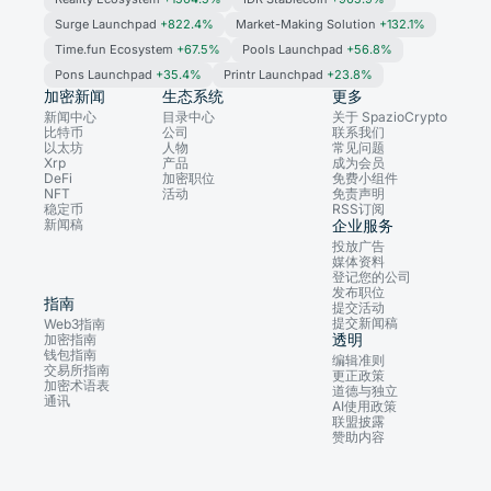
Surge Launchpad
+822.4%
Market-Making Solution
+132.1%
Time.fun Ecosystem
+67.5%
Pools Launchpad
+56.8%
Pons Launchpad
+35.4%
Printr Launchpad
+23.8%
加密新闻
生态系统
更多
新闻中心
目录中心
关于 SpazioCrypto
比特币
公司
联系我们
以太坊
人物
常见问题
Xrp
产品
成为会员
DeFi
加密职位
免费小组件
NFT
活动
免责声明
稳定币
RSS订阅
新闻稿
企业服务
投放广告
媒体资料
登记您的公司
发布职位
指南
提交活动
提交新闻稿
Web3指南
透明
加密指南
钱包指南
编辑准则
交易所指南
更正政策
加密术语表
道德与独立
通讯
AI使用政策
联盟披露
赞助内容