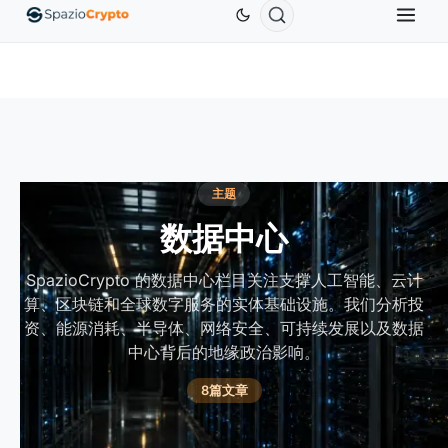
Ethereum
US$1,880.58
Tether
US$0.9991
BNB
0%
ETH
↑1.90%
USDT
↑0.00%
BN
主题
数据中心
SpazioCrypto 的数据中心栏目关注支撑人工智能、云计
算、区块链和全球数字服务的实体基础设施。我们分析投
资、能源消耗、半导体、网络安全、可持续发展以及数据
中心背后的地缘政治影响。
8篇文章