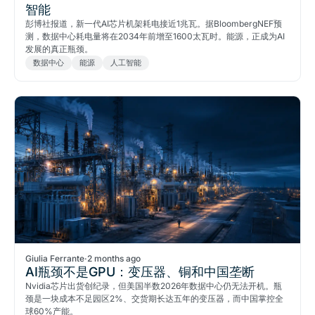
智能
彭博社报道，新一代AI芯片机架耗电接近1兆瓦。据BloombergNEF预
测，数据中心耗电量将在2034年前增至1600太瓦时。能源，正成为AI
发展的真正瓶颈。
数据中心
能源
人工智能
Giulia Ferrante
·
2 months ago
AI瓶颈不是GPU：变压器、铜和中国垄断
Nvidia芯片出货创纪录，但美国半数2026年数据中心仍无法开机。瓶
颈是一块成本不足园区2%、交货期长达五年的变压器，而中国掌控全
球60%产能。