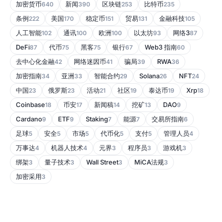
加密货币
新闻
区块链
比特币
640
390
253
235
条例
美国
稳定币
贸易
金融科技
222
170
151
131
105
人工智能
通讯
欧洲
以太坊
网络3
102
100
100
93
87
DeFi
代币
黑客
银行
Web3 指南
87
75
75
67
60
去中心化金融
网络迷因币
骗局
RWA
42
41
39
36
加密指南
亚洲
智能合约
Solana
NFT
34
33
29
26
24
中国
俄罗斯
活动
社区
泰达币
Xrp
23
23
21
19
19
18
Coinbase
币安
新闻稿
挖矿
DAO
18
17
14
13
9
Cardano
ETF
Staking
能源
交易所指南
9
9
7
7
6
足球
安全
市场
代币化
支付
管理人员
5
5
5
5
5
4
万事达
机器人技术
元界
程序员
游戏机
4
4
3
3
3
绑架
量子技术
Wall Street
MiCA法规
3
3
3
3
加密采用
3