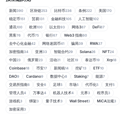
新闻
区块链
比特币
条例
美国
390
253
236
222
170
稳定币
贸易
金融科技
人工智能
151
131
105
102
通讯
欧洲
以太坊
网络3
DeFi
100
100
93
87
87
黑客
代币
银行
Web3 指南
76
75
67
60
去中心化金融
网络迷因币
骗局
RWA
42
41
39
37
加密指南
亚洲
智能合约
Solana
NFT
34
33
29
26
24
中国
俄罗斯
活动
社区
泰达币
Xrp
23
23
21
19
19
18
Coinbase
币安
新闻稿
挖矿
ETF
18
17
14
13
10
DAO
Cardano
数据中心
Staking
能源
9
9
8
7
7
交易所指南
安全
足球
市场
代币化
支付
6
6
5
5
5
5
管理人员
万事达
机器人技术
元界
程序员
4
4
4
3
3
游戏机
绑架
量子技术
Wall Street
MiCA法规
3
3
3
3
3
加密采用
3