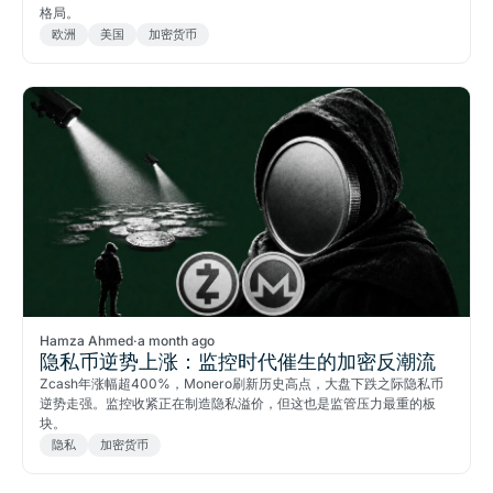
格局。
欧洲
美国
加密货币
Hamza Ahmed
·
a month ago
隐私币逆势上涨：监控时代催生的加密反潮流
Zcash年涨幅超400%，Monero刷新历史高点，大盘下跌之际隐私币
逆势走强。监控收紧正在制造隐私溢价，但这也是监管压力最重的板
块。
隐私
加密货币