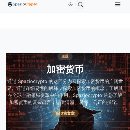
S$0.9991
BNB
US$586.64
USDC
US$0.9995
↑0.00%
BNB
↑2.10%
USDC
↑0.00%
主题
加密货币
通过 Spaziocrypto 的这部分内容探索加密货币的广阔世
界。通过详细易懂的解释，探索加密货币的概念，了解其
在全球金融领域变革中的作用。Spaziocrypto 带您了解
加密货币的复杂语言，提供清晰、易懂、公正的指导。
640篇文章