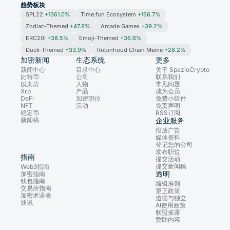
趋势板块
SPL22
+1361.0%
Time.fun Ecosystem
+166.7%
Zodiac-Themed
+47.8%
Arcade Games
+39.2%
ERC20i
+38.5%
Emoji-Themed
+36.6%
Duck-Themed
+33.9%
Robinhood Chain Meme
+28.2%
加密新闻
生态系统
更多
新闻中心
目录中心
关于 SpazioCrypto
比特币
公司
联系我们
以太坊
人物
常见问题
Xrp
产品
成为会员
DeFi
加密职位
免费小组件
NFT
活动
免责声明
稳定币
RSS订阅
新闻稿
企业服务
投放广告
媒体资料
登记您的公司
发布职位
指南
提交活动
提交新闻稿
Web3指南
透明
加密指南
钱包指南
编辑准则
交易所指南
更正政策
加密术语表
道德与独立
通讯
AI使用政策
联盟披露
赞助内容