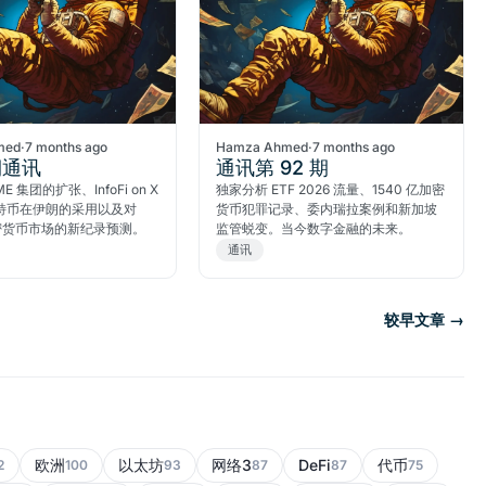
med
·
7 months ago
Hamza Ahmed
·
7 months ago
期通讯
通讯第 92 期
 集团的扩张、InfoFi on X
独家分析 ETF 2026 流量、1540 亿加密
特币在伊朗的采用以及对
货币犯罪记录、委内瑞拉案例和新加坡
加密货币市场的新纪录预测。
监管蜕变。当今数字金融的未来。
通讯
较早文章 →
欧洲
以太坊
网络3
DeFi
代币
2
100
93
87
87
75