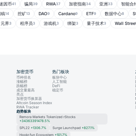
迷因币
骗局
RWA
加密指南
亚洲
智能合
41
39
37
34
33
闻稿
挖矿
DAO
Cardano
ETF
数据中心
S
14
13
9
9
9
8
元界
程序员
游戏机
绑架
量子技术
Wall Stree
3
3
3
3
3
加密货币
热门板块
币种排名
板块中心
涨幅榜
人工智能
跌幅榜
DeFi
成交量最高
稳定币
亮点
加密货币换算器
Altcoin Season Index
RWA Tracker
趋势板块
Remora Markets Tokenized rStocks
+34363391478.5%
SPL22
+1306.7%
Surge Launchpad
+827.1%
Hookr.fun Ecosystem
+101.7%