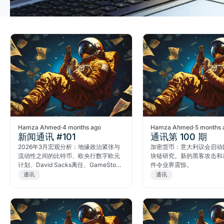
Hamza Ahmed
·
4 months ago
Hamza Ahmed
·
5 months 
新闻通讯 #101
通讯第 100 期
2026年3月宏观分析：地缘政治紧张与
加密货币：意大利议会启动
流动性之间的比特币、欧央行数字欧元
块链研究。新的黑客攻击和
计划、David Sacks离任、GameStop
件令业界震惊。
案例——加密市场核心议题全面梳理。
通讯
通讯