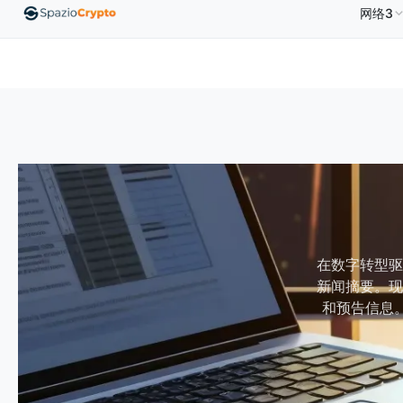
网络3
Ethereum
US$1,880.58
Tether
US$0.9991
BNB
US$
ETH
↑1.90%
USDT
↑0.00%
BNB
在数字转型驱动
新闻摘要。现
和预告信息。