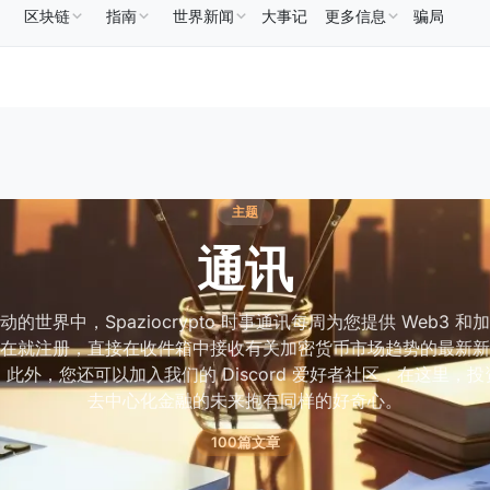
区块链
指南
世界新闻
大事记
更多信息
骗局
586.64
USDC
US$0.9995
XRP
US$1.09
Solan
↑2.10%
USDC
↑0.00%
XRP
↑2.30%
主题
通讯
的世界中，Spaziocrypto 时事通讯每周为您提供 Web3 
在就注册，直接在收件箱中接收有关加密货币市场趋势的最新新
此外，您还可以加入我们的 Discord 爱好者社区，在这里，
去中心化金融的未来抱有同样的好奇心。
100篇文章