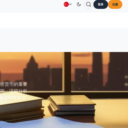
登录
注册
a
US$73.45
TRON
US$0.3264
Dogecoin
US$0.070
广告
联系我们
关于我们
SOL
↑2.10%
TRX
↓0.30%
DOGE
和加密货币的重要
闻、详细分析
投资者和专家对