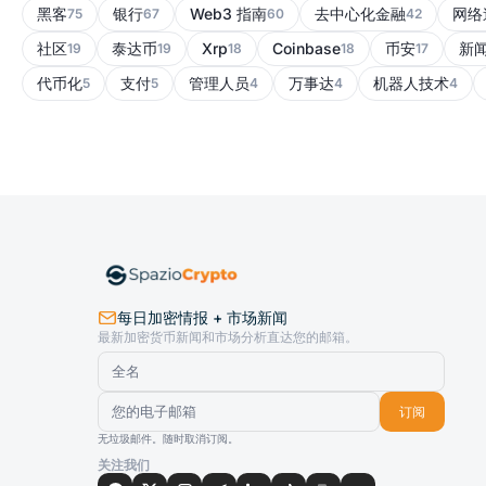
黑客
银行
Web3 指南
去中心化金融
网络
75
67
60
42
社区
泰达币
Xrp
Coinbase
币安
新
19
19
18
18
17
代币化
支付
管理人员
万事达
机器人技术
5
5
4
4
4
每日加密情报 + 市场新闻
最新加密货币新闻和市场分析直达您的邮箱。
订阅
无垃圾邮件。随时取消订阅。
关注我们