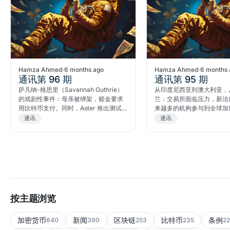
Hamza Ahmed
·
6 months ago
Hamza Ahmed
·
6 months 
通讯第 96 期
通讯第 95 期
萨凡纳-格思里（Savannah Guthrie）
从印度尼西亚到澳大利亚，
的戏剧性事件：母亲被绑架，赎金要求
兰：交易所面临压力，新法
用比特币支付。同时，Aster 推出测试
来越多的机构参与到全球加
网络，MicroStrategy 面临数十亿美元
中。
通讯
通讯
的损失。
按主题浏览
加密货币
新闻
区块链
比特币
条例
640
390
253
235
22