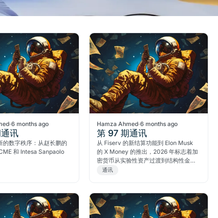
med
·
6 months ago
Hamza Ahmed
·
6 months ago
期通讯
第 97 期通讯
新的数字秩序：从赵长鹏的
从 Fiserv 的新结算功能到 Elon Musk
E 和 Intesa Sanpaolo
的 X Money 的推出，2026 年标志着加
。
密货币从实验性资产过渡到结构性金融
的支柱。
通讯