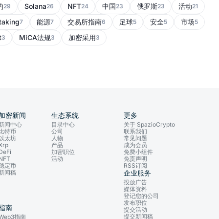
约
Solana
NFT
中国
俄罗斯
活动
29
26
24
23
23
21
taking
能源
交易所指南
足球
安全
市场
7
7
6
5
5
5
t
MiCA法规
加密采用
3
3
3
加密新闻
生态系统
更多
新闻中心
目录中心
关于 SpazioCrypto
比特币
公司
联系我们
以太坊
人物
常见问题
Xrp
产品
成为会员
DeFi
加密职位
免费小组件
NFT
活动
免责声明
稳定币
RSS订阅
新闻稿
企业服务
投放广告
媒体资料
登记您的公司
发布职位
指南
提交活动
提交新闻稿
Web3指南