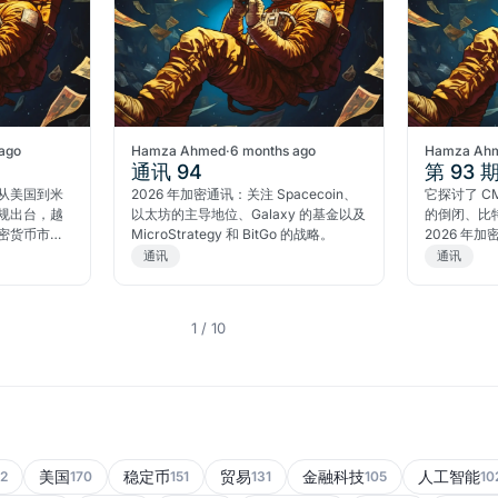
ago
Hamza Ahmed
·
6 months ago
Hamza Ah
通讯 94
第 93 
从美国到米
2026 年加密通讯：关注 Spacecoin、
它探讨了 CME
规出台，越
以太坊的主导地位、Galaxy 的基金以及
的倒闭、比
密货币市场
MicroStrategy 和 BitGo 的战略。
2026 年
通讯
通讯
1 / 10
美国
稳定币
贸易
金融科技
人工智能
2
170
151
131
105
10