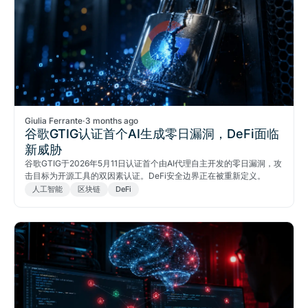
Giulia Ferrante
·
3 months ago
谷歌GTIG认证首个AI生成零日漏洞，DeFi面临
新威胁
谷歌GTIG于2026年5月11日认证首个由AI代理自主开发的零日漏洞，攻
击目标为开源工具的双因素认证。DeFi安全边界正在被重新定义。
人工智能
区块链
DeFi