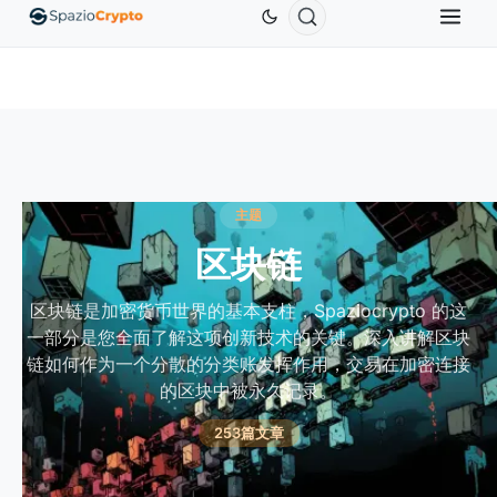
Ethereum
US$1,880.58
Tether
US$0.9991
BNB
1.10%
ETH
↑1.90%
USDT
↑0.00%
B
主题
区块链
区块链是加密货币世界的基本支柱，Spaziocrypto 的这
一部分是您全面了解这项创新技术的关键。深入讲解区块
链如何作为一个分散的分类账发挥作用，交易在加密连接
的区块中被永久记录。
253篇文章