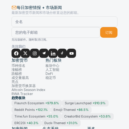
每日加密情报 + 市场新闻
最新加密货币新闻和市场分析直达您的邮箱。
订阅
无垃圾邮件。随时取消订阅。
关注我们
加密货币
热门板块
币种排名
板块中心
涨幅榜
人工智能
跌幅榜
DeFi
成交量最高
稳定币
亮点
加密货币换算器
Altcoin Season Index
RWA Tracker
趋势板块
Flaunch Ecosystem
+979.6%
Surge Launchpad
+910.9%
Reddit Points
+102.1%
Emoji-Themed
+86.5%
Time.fun Ecosystem
+55.0%
CreatorBid Ecosystem
+53.6%
ERC20i
+40.3%
Duck-Themed
+31.0%
加密新闻
生态系统
更多