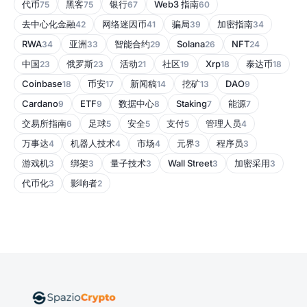
代币
黑客
银行
Web3 指南
75
75
67
60
去中心化金融
网络迷因币
骗局
加密指南
42
41
39
34
RWA
亚洲
智能合约
Solana
NFT
34
33
29
26
24
中国
俄罗斯
活动
社区
Xrp
泰达币
23
23
21
19
18
18
Coinbase
币安
新闻稿
挖矿
DAO
18
17
14
13
9
Cardano
ETF
数据中心
Staking
能源
9
9
8
7
7
交易所指南
足球
安全
支付
管理人员
6
5
5
5
4
万事达
机器人技术
市场
元界
程序员
4
4
4
3
3
游戏机
绑架
量子技术
Wall Street
加密采用
3
3
3
3
3
代币化
影响者
3
2