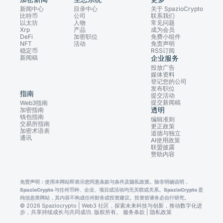
新闻中心
目录中心
关于 SpazioCrypto
比特币
公司
联系我们
以太坊
人物
常见问题
Xrp
产品
成为会员
DeFi
加密职位
免费小组件
NFT
活动
免责声明
稳定币
RSS订阅
新闻稿
企业服务
投放广告
媒体资料
登记您的公司
发布职位
指南
提交活动
提交新闻稿
Web3指南
透明
加密指南
钱包指南
编辑准则
交易所指南
更正政策
加密术语表
道德与独立
通讯
AI使用政策
联盟披露
赞助内容
免责声明：使用本网站即表示您同意条款与条件及隐私政策。除非明确说明，
SpazioCrypto 与任何币种、企业、项目或活动均无关联或关系。SpazioCrypto 是
纯信息类网站，其内容不构成任何财务或投资建议。投资前请务必自行研究。
© 2026 Spaziocrypto | Web3 社区，探索未来科技与创新，推动数字化进
步，共享持续成长与共同成功. 版权所有。
服务条款
|
隐私政策