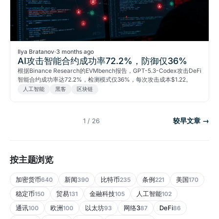
Ilya Bratanov
·
3 months ago
AI攻击智能合约成功率72.2%，防御仅36%
根据Binance Research的EVMbench报告，GPT-5.3-Codex攻击DeFi
智能合约成功率达72.2%，检测模式仅36%，每次攻击成本$1.22。
人工智能
黑客
区块链
较早文章 →
1 / 26
按主题浏览
加密货币
新闻
比特币
条例
美国
640
390
235
221
170
稳定币
贸易
金融科技
人工智能
150
131
105
102
通讯
欧洲
以太坊
网络3
DeFi
100
100
93
87
86