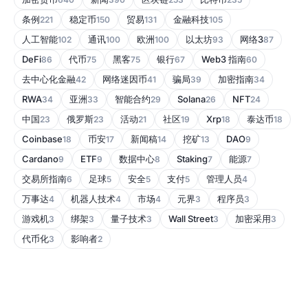
条例
稳定币
贸易
金融科技
221
150
131
105
人工智能
通讯
欧洲
以太坊
网络3
102
100
100
93
87
DeFi
代币
黑客
银行
Web3 指南
86
75
75
67
60
去中心化金融
网络迷因币
骗局
加密指南
42
41
39
34
RWA
亚洲
智能合约
Solana
NFT
34
33
29
26
24
中国
俄罗斯
活动
社区
Xrp
泰达币
23
23
21
19
18
18
Coinbase
币安
新闻稿
挖矿
DAO
18
17
14
13
9
Cardano
ETF
数据中心
Staking
能源
9
9
8
7
7
交易所指南
足球
安全
支付
管理人员
6
5
5
5
4
万事达
机器人技术
市场
元界
程序员
4
4
4
3
3
游戏机
绑架
量子技术
Wall Street
加密采用
3
3
3
3
3
代币化
影响者
3
2