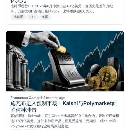
亿美元
比特币现货ETF 2026年6月净流出超40亿美元，创历史最差单月纪
录，贝莱德IBIT占流出量约75%，比特币跌破6万美元。
比特币
ETF
美国
Francesco Campisi
·
2 months ago
施瓦布进入预测市场：Kalshi与Polymarket面
临何种冲击
嘉信理财（Schwab）联手Cboe推出标普500二元合约，管理资产规模
达11.8万亿美元。这并非加密产品，而是受监管二元期权，对Kalshi和
Polymarket意味着行业格局深刻变化。