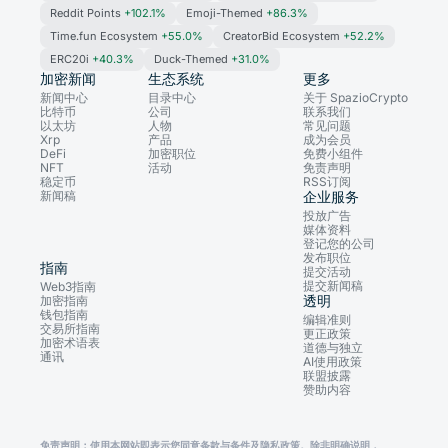
Reddit Points
+102.1%
Emoji-Themed
+86.3%
Time.fun Ecosystem
+55.0%
CreatorBid Ecosystem
+52.2%
ERC20i
+40.3%
Duck-Themed
+31.0%
加密新闻
生态系统
更多
新闻中心
目录中心
关于 SpazioCrypto
比特币
公司
联系我们
以太坊
人物
常见问题
Xrp
产品
成为会员
DeFi
加密职位
免费小组件
NFT
活动
免责声明
稳定币
RSS订阅
新闻稿
企业服务
投放广告
媒体资料
登记您的公司
发布职位
指南
提交活动
提交新闻稿
Web3指南
透明
加密指南
钱包指南
编辑准则
交易所指南
更正政策
加密术语表
道德与独立
通讯
AI使用政策
联盟披露
赞助内容
免责声明：使用本网站即表示您同意条款与条件及隐私政策。除非明确说明，