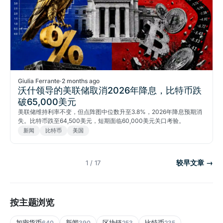
Giulia Ferrante
·
2 months ago
沃什领导的美联储取消2026年降息，比特币跌
破65,000美元
美联储维持利率不变，但点阵图中位数升至3.8%，2026年降息预期消
失。比特币跌至64,500美元，短期面临60,000美元关口考验。
新闻
比特币
美国
较早文章 →
1 / 17
按主题浏览
加密货币
新闻
区块链
比特币
640
390
253
235