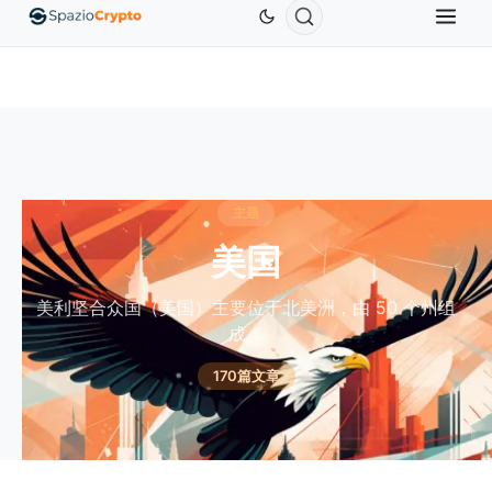
Ethereum
US$1,880.58
Tether
US$0.9991
BNB
.10%
ETH
↑1.90%
USDT
↑0.00%
B
主题
美国
美利坚合众国（美国）主要位于北美洲，由 50 个州组
成。
170篇文章