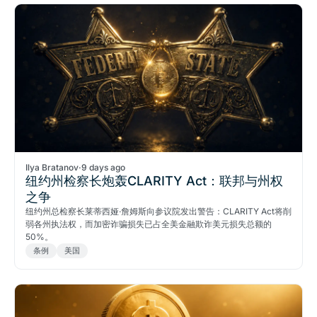
Ilya Bratanov
·
9 days ago
纽约州检察长炮轰CLARITY Act：联邦与州权
之争
纽约州总检察长莱蒂西娅·詹姆斯向参议院发出警告：CLARITY Act将削
弱各州执法权，而加密诈骗损失已占全美金融欺诈美元损失总额的
50%。
条例
美国