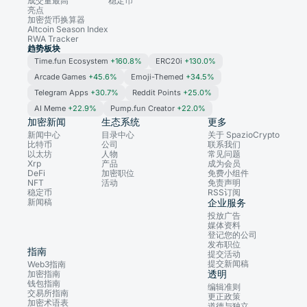
成交量最高
稳定币
亮点
加密货币换算器
Altcoin Season Index
RWA Tracker
趋势板块
Time.fun Ecosystem
+160.8%
ERC20i
+130.0%
Arcade Games
+45.6%
Emoji-Themed
+34.5%
Telegram Apps
+30.7%
Reddit Points
+25.0%
AI Meme
+22.9%
Pump.fun Creator
+22.0%
加密新闻
生态系统
更多
新闻中心
目录中心
关于 SpazioCrypto
比特币
公司
联系我们
以太坊
人物
常见问题
Xrp
产品
成为会员
DeFi
加密职位
免费小组件
NFT
活动
免责声明
稳定币
RSS订阅
新闻稿
企业服务
投放广告
媒体资料
登记您的公司
发布职位
指南
提交活动
提交新闻稿
Web3指南
透明
加密指南
钱包指南
编辑准则
交易所指南
更正政策
加密术语表
道德与独立