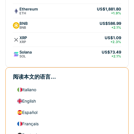
Ethereum
US$1,881.80
ETH
+1.9%
BNB
US$586.99
BNB
+2.1%
XRP
US$1.09
XRP
+2.3%
Solana
US$73.49
SOL
+2.1%
阅读本文的语言...
Italiano
English
Español
Français