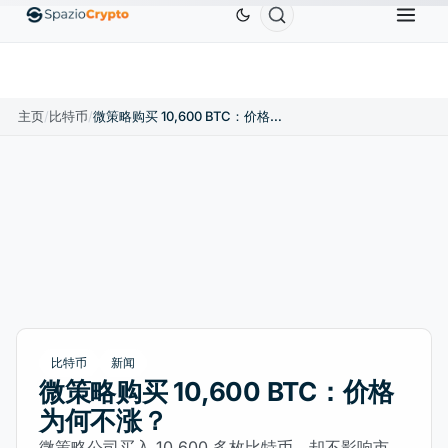
Ethereum
US$1,880.58
Tether
US$0.9991
BNB
.10%
ETH
↑1.90%
USDT
↑0.00%
B
主页
/
比特币
/
微策略购买 10,600 BTC：价格为何不涨？
比特币
新闻
微策略购买 10,600 BTC：价格
为何不涨？
微策略公司买入 10,600 多枚比特币，却不影响市