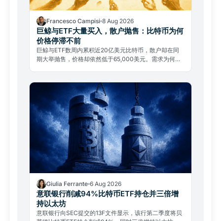
Francesco Campisi
8 Aug 2026
巨鲸与ETF大量买入，散户抛售：比特币为何
价格停滞不前
巨鲸与ETF数周内累积近20亿美元比特币，散户却在同
期大举抛售，价格却依然低于65,000美元。需求为何无
法推动行情？
Giulia Ferrante
6 Aug 2026
意联银行削减94%比特币ETF持仓并三倍增
持以太坊
意联银行向SEC提交的13F文件显示，该行第二季度将贝