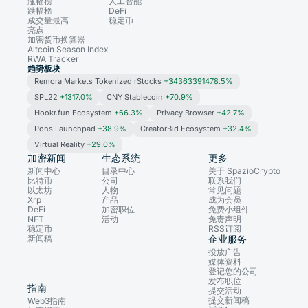
涨幅榜
人工智能
跌幅榜
DeFi
成交量最高
稳定币
亮点
加密货币换算器
Altcoin Season Index
RWA Tracker
趋势板块
Remora Markets Tokenized rStocks
+34363391478.5%
SPL22
+1317.0%
CNY Stablecoin
+70.9%
Hookr.fun Ecosystem
+66.3%
Privacy Browser
+42.7%
Pons Launchpad
+38.9%
CreatorBid Ecosystem
+32.4%
Virtual Reality
+29.0%
加密新闻
生态系统
更多
新闻中心
目录中心
关于 SpazioCrypto
比特币
公司
联系我们
以太坊
人物
常见问题
Xrp
产品
成为会员
DeFi
加密职位
免费小组件
NFT
活动
免责声明
稳定币
RSS订阅
新闻稿
企业服务
投放广告
媒体资料
登记您的公司
发布职位
指南
提交活动
提交新闻稿
Web3指南