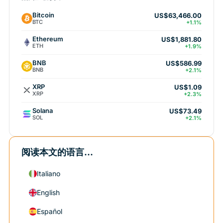
Bitcoin
US$63,466.00
BTC
+1.1%
Ethereum
US$1,881.80
ETH
+1.9%
BNB
US$586.99
BNB
+2.1%
XRP
US$1.09
XRP
+2.3%
Solana
US$73.49
SOL
+2.1%
阅读本文的语言...
Italiano
English
Español