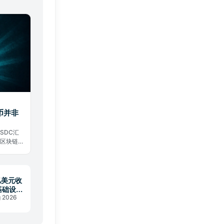
币并非
SDC汇
。区块链
出加密世界
8亿美元收
基础设施
g 2026