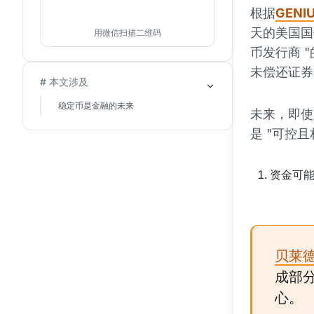
根据
GENI
天的美国国
用微信扫描二维码
币发行商 
未偿还证券
# 本文涉及
稳定币是金融的未来
未来，即使
是 "可控
资金可
贝莱
成部
心。