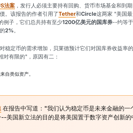
US法案
，发行人必须主要持有回购、货币市场基金和到期
债。该报告的作者引用了
Tether
和
Circle
这两家 "美国
"的例子，它们总共持有至少
1200亿美元的国库券
--约等
的
2%
。
对稳定币的需求增加，贝莱德预计它们对国库券收益率
且相对有限的"，原因有二：
能来自类似资产。
德
在报告中写道："我们认为稳定币是未来金融的一
分--美国新立法的目的是将美国置于数字资产创新的