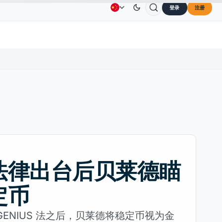
登录
注册
Solana
US$73.45
TRON
US$0.3264
Dogecoin
广告
联系我们
关于我们
.30%
SOL
↑2.10%
TRX
↓0.30%
DOG
法律出台后贝莱德瞄
定币
GENIUS 法之后，贝莱德将稳定币视为金