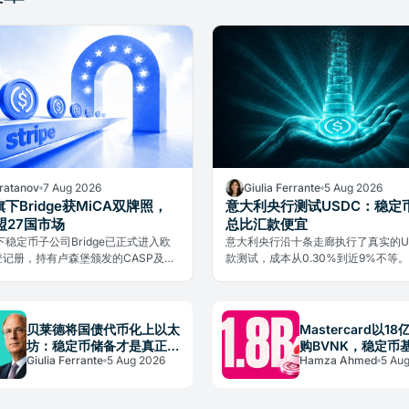
Bratanov
7 Aug 2026
Giulia Ferrante
5 Aug 2026
e旗下Bridge获MiCA双牌照，
意大利央行测试USDC：稳定
盟27国市场
总比汇款便宜
e旗下稳定币子公司Bridge已正式进入欧
意大利央行沿十条走廊执行了真实的U
A登记册，持有卢森堡颁发的CASP及
款测试，成本从0.30%到近9%不等
重牌照，可在27个成员国开展业务。
本身仅占0.4%，真正的代价在于进
的「最后一公里」。
贝莱德将国债代币化上以太
Mastercard以1
坊：稳定币储备才是真正战
购BVNK，稳定币
Giulia Ferrante
5 Aug 2026
Hamza Ahmed
5 Au
场
战略升级