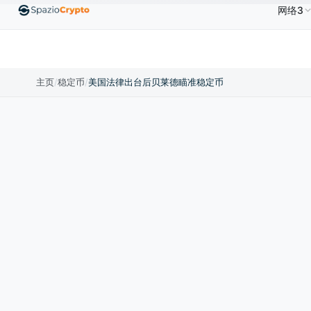
网络3
.00
Ethereum
US$1,880.58
Tether
US$0.9991
↑1.10%
ETH
↑1.90%
USDT
↑0.00%
主页
/
稳定币
/
美国法律出台后贝莱德瞄准稳定币