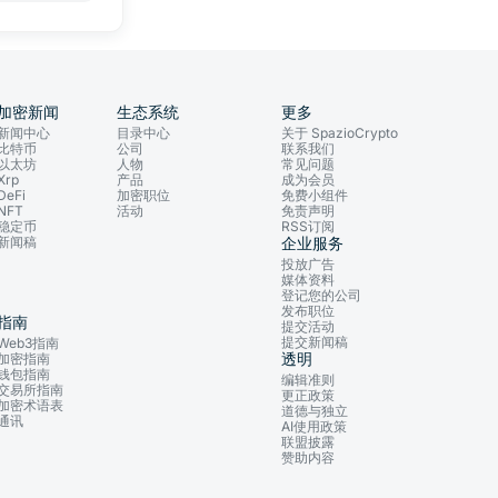
加密新闻
生态系统
更多
新闻中心
目录中心
关于 SpazioCrypto
比特币
公司
联系我们
以太坊
人物
常见问题
Xrp
产品
成为会员
DeFi
加密职位
免费小组件
NFT
活动
免责声明
稳定币
RSS订阅
新闻稿
企业服务
投放广告
媒体资料
登记您的公司
发布职位
指南
提交活动
提交新闻稿
Web3指南
透明
加密指南
钱包指南
编辑准则
交易所指南
更正政策
加密术语表
道德与独立
通讯
AI使用政策
联盟披露
赞助内容