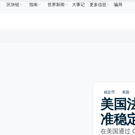
区块链
指南
世界新闻
大事记
更多信息
骗局
BNB
US$586.64
USDC
US$0.9995
XRP
US$1.09
BNB
↑2.10%
USDC
↑0.00%
XRP
↑2
稳定币
美国
美国
准稳
在美国通过 