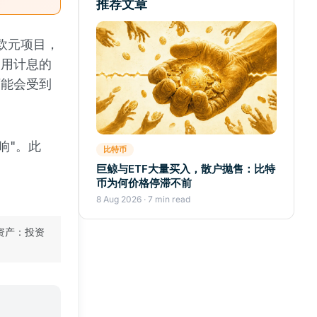
推荐文章
欧元项目，
使用计息的
可能会受到
响"。此
比特币
巨鲸与ETF大量买入，散户抛售：比特
币为何价格停滞不前
8 Aug 2026 · 7 min read
资产：投资