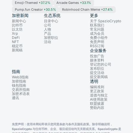
Emoji-Themed
+37.2%
Arcade Games
+33.1%
Pump.fun Creator
+30.5%
Robinhood Chain Meme
+27.4%
加密新闻
生态系统
更多
新闻中心
目录中心
关于 SpazioCrypto
比特币
公司
联系我们
以太坊
人物
常见问题
Xrp
产品
成为会员
DeFi
加密职位
免费小组件
NFT
活动
免责声明
稳定币
RSS订阅
新闻稿
企业服务
投放广告
媒体资料
登记您的公司
发布职位
指南
提交活动
提交新闻稿
Web3指南
透明
加密指南
钱包指南
编辑准则
交易所指南
更正政策
加密术语表
道德与独立
通讯
AI使用政策
联盟披露
赞助内容
免责声明：使用本网站即表示您同意条款与条件及隐私政策。除非明确说明，
SpazioCrypto 与任何币种、企业、项目或活动均无关联或关系。SpazioCrypto 是