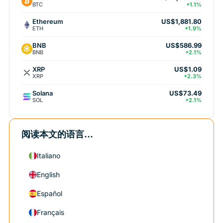
BTC
+1.1%
Ethereum
US$1,881.80
ETH
+1.9%
BNB
US$586.99
BNB
+2.1%
XRP
US$1.09
XRP
+2.3%
Solana
US$73.49
SOL
+2.1%
阅读本文的语言...
Italiano
English
Español
Français