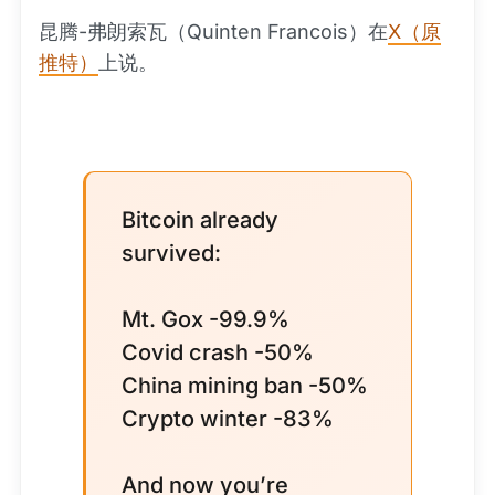
昆腾-弗朗索瓦（Quinten Francois）在
X（原
推特）
上说。
Bitcoin already
survived:
Mt. Gox -99.9%
Covid crash -50%
China mining ban -50%
Crypto winter -83%
And now you’re