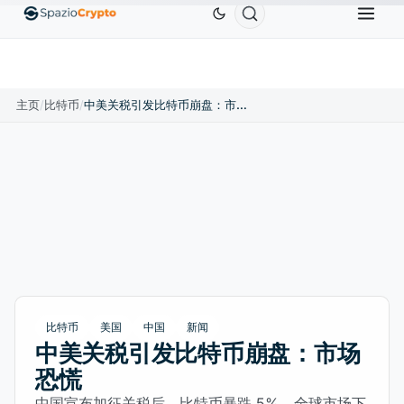
Ethereum
US$1,880.58
Tether
US$0.9991
BNB
.10%
ETH
↑1.90%
USDT
↑0.00%
B
主页
/
比特币
/
中美关税引发比特币崩盘：市场恐慌
比特币
美国
中国
新闻
中美关税引发比特币崩盘：市场
恐慌
中国宣布加征关税后，比特币暴跌 5%。全球市场下