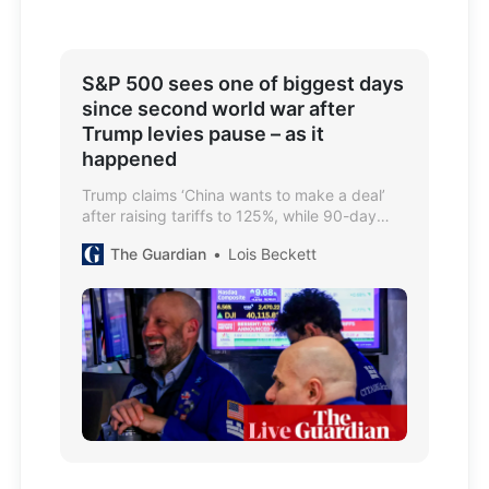
S&P 500 sees one of biggest days
since second world war after
Trump levies pause – as it
happened
Trump claims ‘China wants to make a deal’
after raising tariffs to 125%, while 90-day
pause for most countries sparks market
The Guardian
Lois Beckett
surge