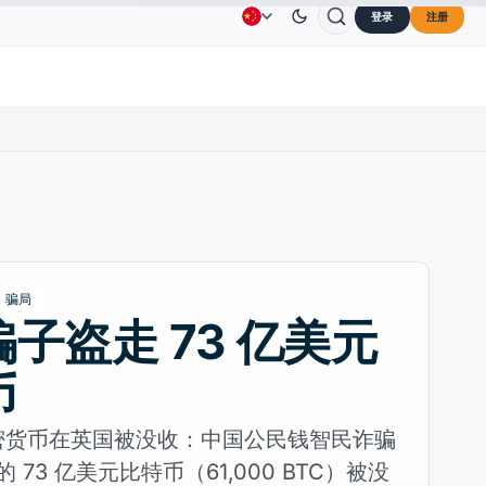
登录
注册
Solana
US$73.45
TRON
US$0.3264
Dogecoin
广告
联系我们
关于我们
30%
SOL
↑2.10%
TRX
↓0.30%
DOGE
骗局
子盗走 73 亿美元
币
密货币在英国被没收：中国公民钱智民诈骗
人的 73 亿美元比特币（61,000 BTC）被没