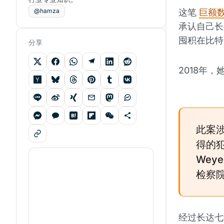
@hamza
这笔
巨额数
承认自己长
囤积在比特
分享
2018年
此案
得的犯
Wey
检察
经过长达七