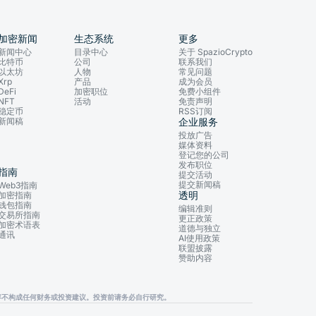
加密新闻
生态系统
更多
新闻中心
目录中心
关于 SpazioCrypto
比特币
公司
联系我们
以太坊
人物
常见问题
Xrp
产品
成为会员
DeFi
加密职位
免费小组件
NFT
活动
免责声明
稳定币
RSS订阅
新闻稿
企业服务
投放广告
媒体资料
登记您的公司
发布职位
指南
提交活动
提交新闻稿
Web3指南
透明
加密指南
钱包指南
编辑准则
交易所指南
更正政策
加密术语表
道德与独立
通讯
AI使用政策
联盟披露
赞助内容
，其内容不构成任何财务或投资建议。投资前请务必自行研究。