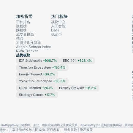
加密货币
热门板块
币种排名
板块中心
涨幅榜
人工智能
跌幅榜
DeFi
成交量最高
稳定币
亮点
加密货币换算器
Altcoin Season Index
RWA Tracker
趋势板块
IDR Stablecoin
+908.7%
ERC 404
+528.4%
Time.fun Ecosystem
+150.4%
Emoji-Themed
+39.2%
Yoink.fun Launchpad
+30.3%
Duck-Themed
+26.1%
Privacy Browser
+18.2%
Strategy Games
+17.7%
oCrypto 与任何币种、企业、项目或活动均无关联或关系。SpazioCrypto 是纯信息类网站
动数字化进步，共享持续成长与共同成功. 版权所有。
服务条款
|
隐私政策