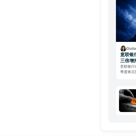
Giuli
意联银
三倍增
意联银行
季度将贝
三倍增持
再平衡，