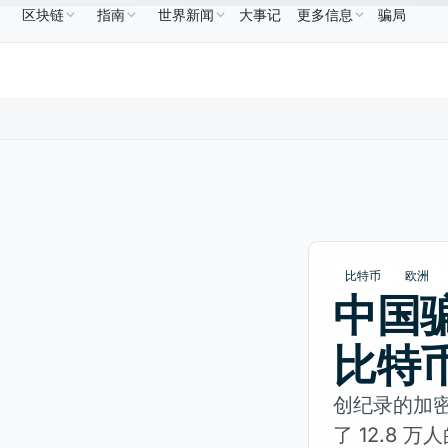
区块链
指南
世界新闻
大事记
更多信息
骗局
NB
US$586.64
USDC
US$0.9995
XRP
US$1.09
BNB
↑2.10%
USDC
↑0.00%
XRP
↑2.
比特币
欧洲
中国骗
比特
创纪录的加
了 12.8 万