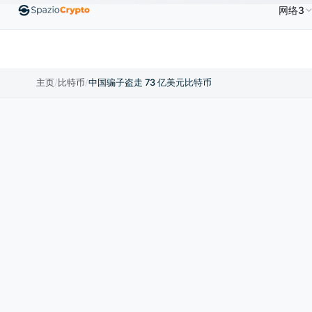
网络3
00
Ethereum
US$1,880.58
Tether
US$0.9991
B
↑1.10%
ETH
↑1.90%
USDT
↑0.00%
主页
/
比特币
/
中国骗子盗走 73 亿美元比特币