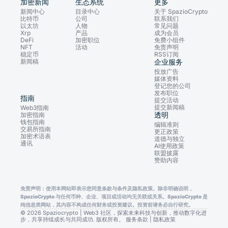
加密新闻
生态系统
更多
新闻中心
目录中心
关于 SpazioCrypto
比特币
公司
联系我们
以太坊
人物
常见问题
Xrp
产品
成为会员
DeFi
加密职位
免费小组件
NFT
活动
免责声明
稳定币
RSS订阅
新闻稿
企业服务
投放广告
媒体资料
登记您的公司
发布职位
指南
提交活动
提交新闻稿
Web3指南
透明
加密指南
钱包指南
编辑准则
交易所指南
更正政策
加密术语表
道德与独立
通讯
AI使用政策
联盟披露
赞助内容
免责声明：使用本网站即表示您同意条款与条件及隐私政策。除非明确说明，
SpazioCrypto 与任何币种、企业、项目或活动均无关联或关系。SpazioCrypto 是
纯信息类网站，其内容不构成任何财务或投资建议。投资前请务必自行研究。
© 2026 Spaziocrypto | Web3 社区，探索未来科技与创新，推动数字化进
步，共享持续成长与共同成功. 版权所有。
服务条款
|
隐私政策