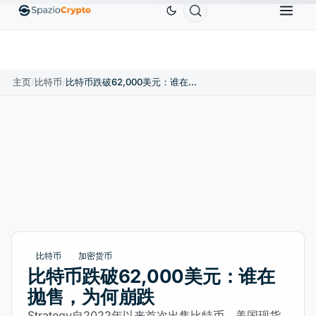
Ethereum
US$1,880.58
Tether
US$0.9991
BNB
0%
ETH
↑1.90%
USDT
↑0.00%
BNB
主页
/
比特币
/
比特币跌破62,000美元：谁在抛售，为何崩跌
比特币
加密货币
比特币跌破62,000美元：谁在
抛售，为何崩跌
Strategy自2022年以来首次出售比特币，美国现货