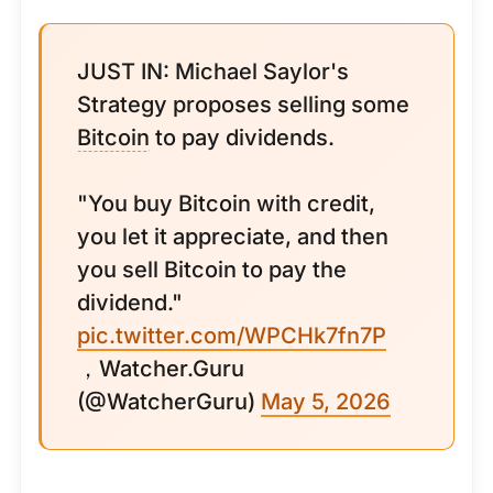
JUST IN: Michael Saylor's
Strategy proposes selling some
Bitcoin
to pay dividends.
"You buy Bitcoin with credit,
you let it appreciate, and then
you sell Bitcoin to pay the
dividend."
pic.twitter.com/WPCHk7fn7P
，Watcher.Guru
(@WatcherGuru)
May 5, 2026