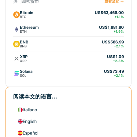
热门加密货币
查看全部 →
Bitcoin
US$63,466.00
BTC
+1.1%
Ethereum
US$1,881.80
ETH
+1.9%
BNB
US$586.99
BNB
+2.1%
XRP
US$1.09
XRP
+2.3%
Solana
US$73.49
SOL
+2.1%
阅读本文的语言...
Italiano
English
Español