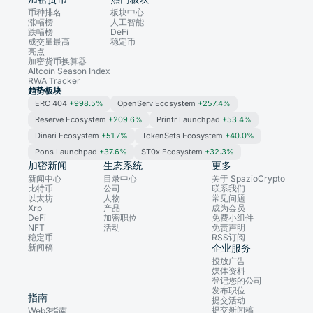
币种排名
板块中心
涨幅榜
人工智能
跌幅榜
DeFi
成交量最高
稳定币
亮点
加密货币换算器
Altcoin Season Index
RWA Tracker
趋势板块
ERC 404
+998.5%
OpenServ Ecosystem
+257.4%
Reserve Ecosystem
+209.6%
Printr Launchpad
+53.4%
Dinari Ecosystem
+51.7%
TokenSets Ecosystem
+40.0%
Pons Launchpad
+37.6%
ST0x Ecosystem
+32.3%
加密新闻
生态系统
更多
新闻中心
目录中心
关于 SpazioCrypto
比特币
公司
联系我们
以太坊
人物
常见问题
Xrp
产品
成为会员
DeFi
加密职位
免费小组件
NFT
活动
免责声明
稳定币
RSS订阅
新闻稿
企业服务
投放广告
媒体资料
登记您的公司
发布职位
指南
提交活动
提交新闻稿
Web3指南