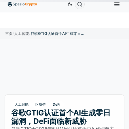
Ethereum
US$1,880.58
Tether
US$0.9991
BN
↑1.10%
ETH
↑1.90%
USDT
↑0.00%
主页
/
人工智能
/
谷歌GTIG认证首个AI生成零日漏洞，DeFi面临新威胁
人工智能
区块链
DeFi
谷歌GTIG认证首个AI生成零日
漏洞，DeFi面临新威胁
谷歌GTIG于2026年5月11日认证首个由AI代理自主