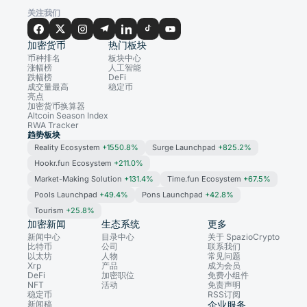
关注我们
加密货币
热门板块
币种排名
板块中心
涨幅榜
人工智能
跌幅榜
DeFi
成交量最高
稳定币
亮点
加密货币换算器
Altcoin Season Index
RWA Tracker
趋势板块
Reality Ecosystem
+1550.8%
Surge Launchpad
+825.2%
Hookr.fun Ecosystem
+211.0%
Market-Making Solution
+131.4%
Time.fun Ecosystem
+67.5%
Pools Launchpad
+49.4%
Pons Launchpad
+42.8%
Tourism
+25.8%
加密新闻
生态系统
更多
新闻中心
目录中心
关于 SpazioCrypto
比特币
公司
联系我们
以太坊
人物
常见问题
Xrp
产品
成为会员
DeFi
加密职位
免费小组件
NFT
活动
免责声明
稳定币
RSS订阅
新闻稿
企业服务