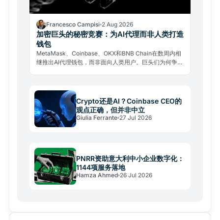
Francesco Campisi
2 Aug 2026
加密巨头的秘密竞赛：为AI代理而非人类打造
钱包
MetaMask、Coinbase、OKX和BNB Chain在数周内相
继推出AI代理钱包，而非面向人类用户。巨头们为何争相
铺设一个尚未成型的经济体轨道，其中又潜藏着哪些风
险。
Crypto还是AI？Coinbase CEO的
观点正确，但并非中立
Giulia Ferrante
27 Jul 2026
PNRR资助意大利中小企业数字化：
1144项服务落地
Hamza Ahmed
26 Jul 2026