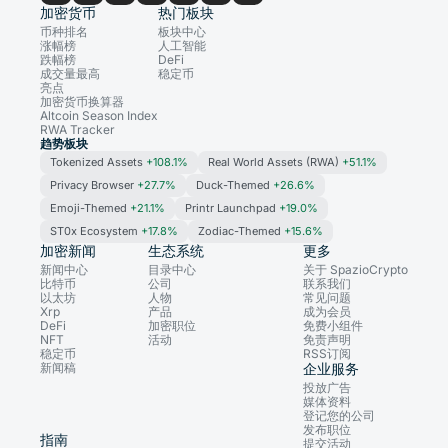
加密货币
热门板块
币种排名
板块中心
涨幅榜
人工智能
跌幅榜
DeFi
成交量最高
稳定币
亮点
加密货币换算器
Altcoin Season Index
RWA Tracker
趋势板块
Tokenized Assets
+108.1%
Real World Assets (RWA)
+51.1%
Privacy Browser
+27.7%
Duck-Themed
+26.6%
Emoji-Themed
+21.1%
Printr Launchpad
+19.0%
ST0x Ecosystem
+17.8%
Zodiac-Themed
+15.6%
加密新闻
生态系统
更多
新闻中心
目录中心
关于 SpazioCrypto
比特币
公司
联系我们
以太坊
人物
常见问题
Xrp
产品
成为会员
DeFi
加密职位
免费小组件
NFT
活动
免责声明
稳定币
RSS订阅
新闻稿
企业服务
投放广告
媒体资料
登记您的公司
发布职位
指南
提交活动