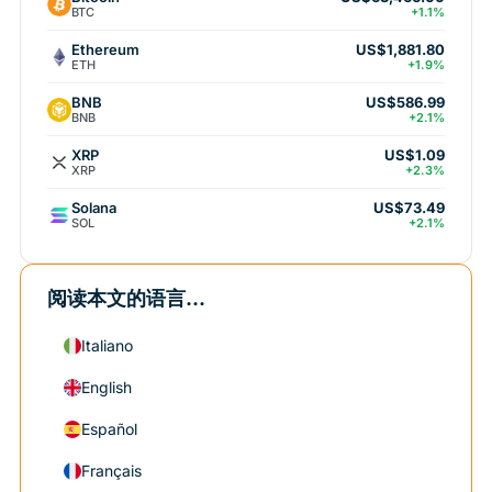
BTC
+1.1%
Ethereum
US$1,881.80
ETH
+1.9%
BNB
US$586.99
BNB
+2.1%
XRP
US$1.09
XRP
+2.3%
Solana
US$73.49
SOL
+2.1%
阅读本文的语言...
Italiano
English
Español
Français