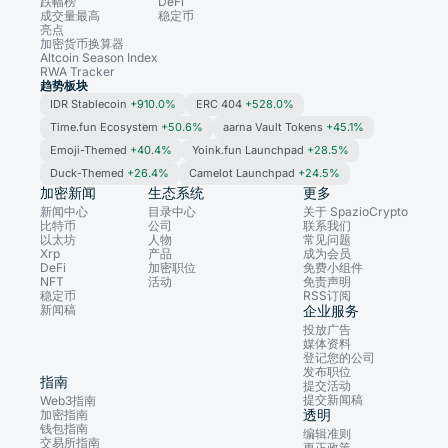
跌幅榜
DeFi
成交量最高
稳定币
亮点
加密货币换算器
Altcoin Season Index
RWA Tracker
趋势板块
IDR Stablecoin
+910.0%
ERC 404
+528.0%
Time.fun Ecosystem
+50.6%
aarna Vault Tokens
+45.1%
Emoji-Themed
+40.4%
Yoink.fun Launchpad
+28.5%
Duck-Themed
+26.4%
Camelot Launchpad
+24.5%
加密新闻
生态系统
更多
新闻中心
目录中心
关于 SpazioCrypto
比特币
公司
联系我们
以太坊
人物
常见问题
Xrp
产品
成为会员
DeFi
加密职位
免费小组件
NFT
活动
免责声明
稳定币
RSS订阅
新闻稿
企业服务
投放广告
媒体资料
登记您的公司
发布职位
指南
提交活动
提交新闻稿
Web3指南
透明
加密指南
钱包指南
编辑准则
交易所指南
更正政策