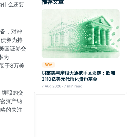
推荐文章
为什么还要
储备，对冲
换债券为持
向美国证券交
率为
徊于8万美
RWA
贝莱德与摩根大通携手区块链：欧洲
3110亿美元代币化货币基金
7 Aug 2026 · 7 min read
）牌照的交
加密资产纳
策略的关注