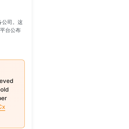
备公司。这
在X平台公布
ieved
old
per
Cx