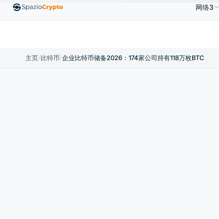
网络3
Ethereum
US$1,880.58
Tether
US$0.9991
BNB
10%
ETH
↑1.90%
USDT
↑0.00%
BN
主页
/
比特币
/
企业比特币储备2026：174家公司持有118万枚BTC