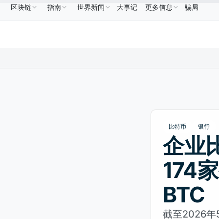
区块链
指南
世界新闻
大事记
更多信息
骗局
US$586.64
USDC
US$0.9995
XRP
US$1.09
B
↑2.10%
USDC
↑0.00%
XRP
↑2.30%
比特币
银行
企业
174
BTC
截至2026