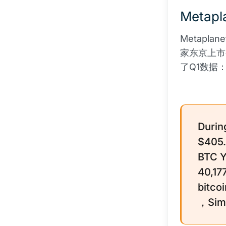
Meta
Metap
家东京上市公
了Q1数据
Durin
$405.
BTC Y
40,17
bitco
，Simo