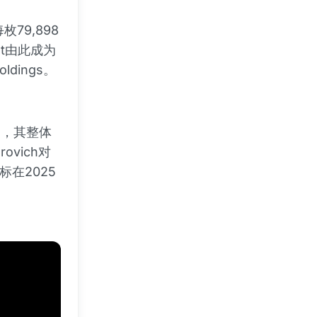
枚79,898
et由此成为
dings。
%，其整体
vich对
在2025