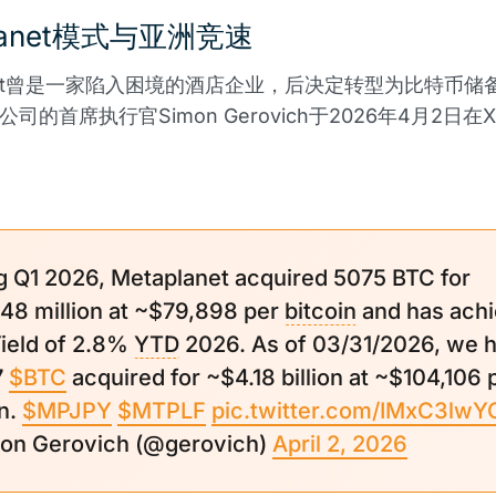
planet模式与亚洲竞速
lanet曾是一家陷入困境的酒店企业，后决定转型为比特币储
司的首席执行官Simon Gerovich于2026年4月2日
：
g Q1 2026, Metaplanet acquired 5075 BTC for
48 million at ~$79,898 per
bitcoin
and has ach
ield of 2.8%
YTD
2026. As of 03/31/2026, we h
7
$BTC
acquired for ~$4.18 billion at ~$104,106 
in.
$MPJPY
$MTPLF
pic.twitter.com/IMxC3lwY
n Gerovich (@gerovich)
April 2, 2026