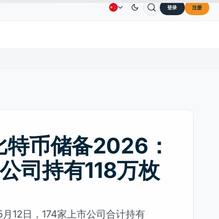
登录
注册
Solana
US$73.45
TRON
US$0.3264
Dogecoin
US$
广告
联系我们
关于我们
SOL
↑2.10%
TRX
↓0.30%
DOGE
比特币储备2026：
家公司持有118万枚
年5月12日，174家上市公司合计持有