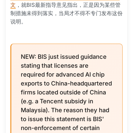
文
，就BIS最新指导意见指出，正是因为某些管
制措施未得到落实，当局才不得不专门发布这份
说明。
NEW: BIS just issued guidance
stating that licenses are
required for advanced AI chip
exports to China-headquartered
firms located outside of China
(e.g. a Tencent subsidy in
Malaysia). The reason they had
to issue this statement is BIS'
non-enforcement of certain