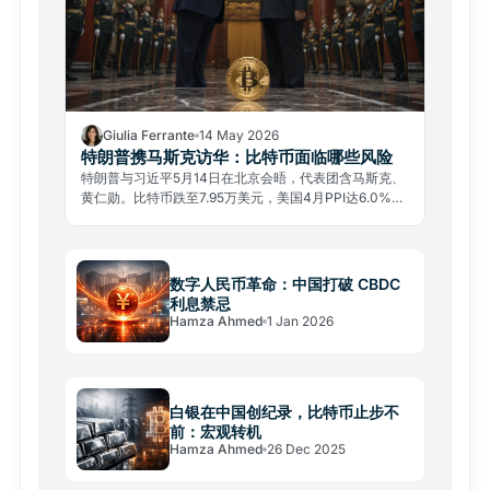
Giulia Ferrante
14 May 2026
特朗普携马斯克访华：比特币面临哪些风险
特朗普与习近平5月14日在北京会晤，代表团含马斯克、
黄仁勋。比特币跌至7.95万美元，美国4月PPI达6.0%，
为2022年以来最高。
数字人民币革命：中国打破 CBDC
利息禁忌
Hamza Ahmed
1 Jan 2026
白银在中国创纪录，比特币止步不
前：宏观转机
Hamza Ahmed
26 Dec 2025