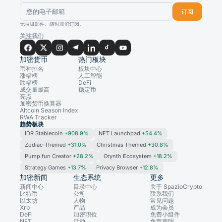
订阅
无垃圾邮件。随时取消订阅。
关注我们
加密货币
热门板块
币种排名
板块中心
涨幅榜
人工智能
跌幅榜
DeFi
成交量最高
稳定币
亮点
加密货币换算器
Altcoin Season Index
RWA Tracker
趋势板块
IDR Stablecoin
+908.9%
NFT Launchpad
+54.4%
Zodiac-Themed
+31.0%
Christmas Themed
+30.8%
Pump.fun Creator
+28.2%
Orynth Ecosystem
+18.2%
Strategy Games
+13.7%
Privacy Browser
+12.8%
加密新闻
生态系统
更多
新闻中心
目录中心
关于 SpazioCrypto
比特币
公司
联系我们
以太坊
人物
常见问题
Xrp
产品
成为会员
DeFi
加密职位
免费小组件
NFT
活动
免责声明