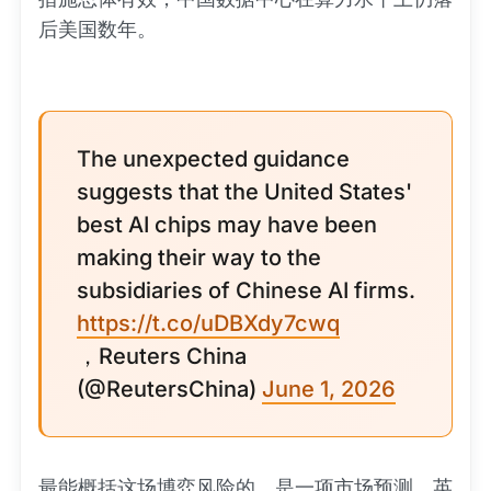
后美国数年。
The unexpected guidance
suggests that the United States'
best AI chips may have been
making their way to the
subsidiaries of Chinese AI firms.
https://t.co/uDBXdy7cwq
，Reuters China
(@ReutersChina)
June 1, 2026
最能概括这场博弈风险的，是一项市场预测。英