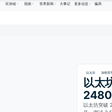
区块链
指南
世界新闻
大事记
更多信息
骗局
US$586.64
USDC
US$0.9995
XRP
US$1.09
NB
↑2.10%
USDC
↑0.00%
XRP
↑2.30%
以太坊
加密货
以太坊
248
以太坊突破 