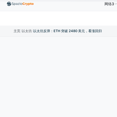
网络3
Ethereum
US$1,880.58
Tether
US$0.9991
BNB
.10%
ETH
↑1.90%
USDT
↑0.00%
B
主页
/
以太坊
/
以太坊反弹：ETH 突破 2480 美元，看涨回归