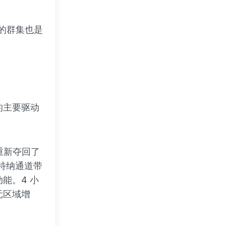
间的群集也是
的主要驱动
重新夺回了
尔特纳通道带
能。4 小
元区域增