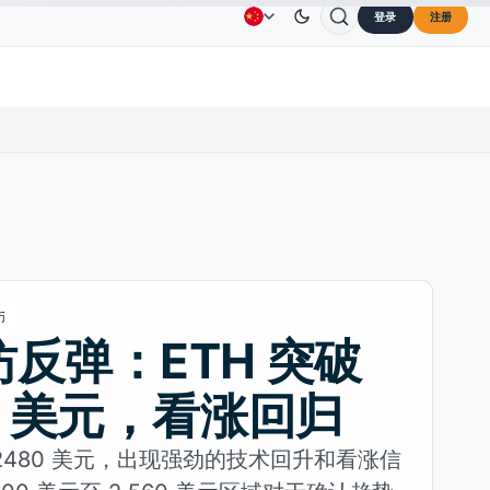
登录
注册
Solana
US$73.45
TRON
US$0.3264
Dogecoin
US$
广告
联系我们
关于我们
SOL
↑2.10%
TRX
↓0.30%
DOGE
币
反弹：ETH 突破
0 美元，看涨回归
2480 美元，出现强劲的技术回升和看涨信