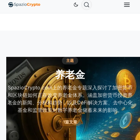
.00
Ethereum
US$1,880.58
Tether
US$0.9991
↑1.10%
ETH
↑1.90%
USDT
↑0.00%
主题
养老金
SpazioCrypto.com上的养老金专题深入探讨了加密货币
和区块链如何正在改变养老金体系。涵盖加密货币投资养
老金的新闻、分析和趋势，以及DeFi解决方案、去中心化
基金和监管政策对数字养老金储蓄未来的影响。
1篇文章