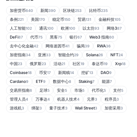
加密货币
新闻
区块链
比特币
640
390
253
235
条例
美国
稳定币
贸易
金融科技
221
170
150
131
105
人工智能
通讯
欧洲
以太坊
网络3
102
100
100
93
87
DeFi
代币
黑客
银行
Web3 指南
87
75
75
67
60
去中心化金融
网络迷因币
骗局
RWA
42
41
39
36
加密指南
亚洲
智能合约
Solana
NFT
34
33
29
26
24
中国
俄罗斯
活动
社区
泰达币
Xrp
23
23
21
19
19
18
Coinbase
币安
新闻稿
挖矿
DAO
18
17
14
13
9
Cardano
ETF
数据中心
Staking
能源
9
9
8
7
7
交易所指南
足球
安全
市场
代币化
支付
6
5
5
5
5
5
管理人员
万事达
机器人技术
元界
程序员
4
4
4
3
3
游戏机
绑架
量子技术
Wall Street
加密采用
3
3
3
3
3