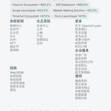
Flaunch Ecosystem
+993.2%
IDR Stablecoin
+909.0%
Surge Launchpad
+823.5%
Market-Making Solution
+132.0%
Time.fun Ecosystem
+67.5%
Pons Launchpad
+51.1%
加密新闻
生态系统
更多
新闻中心
目录中心
关于 SpazioCrypto
比特币
公司
联系我们
以太坊
人物
常见问题
Xrp
产品
成为会员
DeFi
加密职位
免费小组件
NFT
活动
免责声明
稳定币
RSS订阅
新闻稿
企业服务
投放广告
媒体资料
登记您的公司
发布职位
指南
提交活动
提交新闻稿
Web3指南
透明
加密指南
钱包指南
编辑准则
交易所指南
更正政策
加密术语表
道德与独立
通讯
AI使用政策
联盟披露
赞助内容