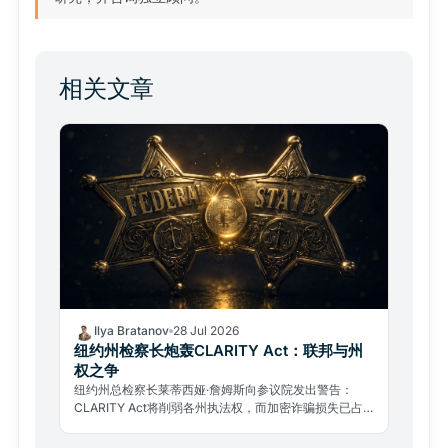
相关文章
Ilya Bratanov
28 Jul 2026
纽约州检察长炮轰CLARITY Act：联邦与州
权之争
纽约州总检察长莱蒂西娅·詹姆斯向参议院发出警告：
CLARITY Act将削弱各州执法权，而加密诈骗损失已占
全美金融欺诈美元损失总额的50%。