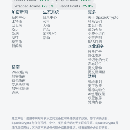
Wrapped-Tokens
+29.5%
Reddit Points
+25.0%
加密新闻
生态系统
更多
新闻中心
目录中心
关于 SpazioCrypto
比特币
公司
联系我们
以太坊
人物
常见问题
Xrp
产品
成为会员
DeFi
加密职位
免费小组件
NFT
活动
免责声明
稳定币
RSS订阅
新闻稿
企业服务
投放广告
媒体资料
登记您的公司
发布职位
指南
提交活动
提交新闻稿
Web3指南
透明
加密指南
钱包指南
编辑准则
交易所指南
更正政策
加密术语表
道德与独立
通讯
AI使用政策
联盟披露
赞助内容
免责声明：使用本网站即表示您同意条款与条件及隐私政策。除非明确说明，
SpazioCrypto 与任何币种、企业、项目或活动均无关联或关系。SpazioCrypto 是
纯信息类网站，其内容不构成任何财务或投资建议。投资前请务必自行研究。