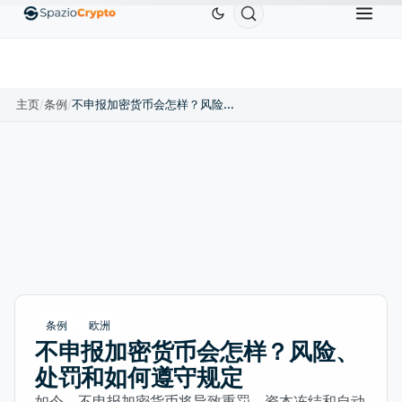
0
Ethereum
US$1,880.58
Tether
US$0.9991
BN
↑1.10%
ETH
↑1.90%
USDT
↑0.00%
主页
/
条例
/
不申报加密货币会怎样？风险、处罚和如何遵守规定
条例
欧洲
不申报加密货币会怎样？风险、
处罚和如何遵守规定
如今，不申报加密货币将导致重罚、资本冻结和自动