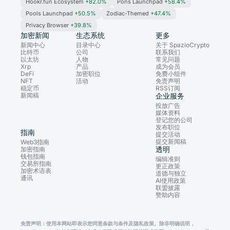
Hookr.fun Ecosystem
+82.0%
Pons Launchpad
+58.4%
Pools Launchpad
+50.5%
Zodiac-Themed
+47.4%
Privacy Browser
+39.8%
加密新闻
生态系统
更多
新闻中心
目录中心
关于 SpazioCrypto
比特币
公司
联系我们
以太坊
人物
常见问题
Xrp
产品
成为会员
DeFi
加密职位
免费小组件
NFT
活动
免责声明
稳定币
RSS订阅
新闻稿
企业服务
投放广告
媒体资料
登记您的公司
发布职位
指南
提交活动
提交新闻稿
Web3指南
透明
加密指南
钱包指南
编辑准则
交易所指南
更正政策
加密术语表
道德与独立
通讯
AI使用政策
联盟披露
赞助内容
免责声明：使用本网站即表示您同意条款与条件及隐私政策。除非明确说明，