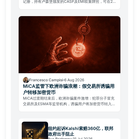
记册，持有卢森堡颁发的CASP及EMI双重牌照，可在27
个成员国开展业务。
Francesco Campisi
6 Aug 2026
MiCA监管下欧洲诈骗浪潮：假交易所诱骗用
户转移加密货币
MiCA过渡期结束后，欧洲诈骗案件激增：犯罪分子冒充
交易所及ESMA等监管机构，诱骗用户将加密货币转入欺
诈钱包。如何识破骗局并核实合规运营商。
纽约起诉Kalshi索赔360亿，联邦
政府出手阻止
Ilya Bratanov
31 Jul 2026