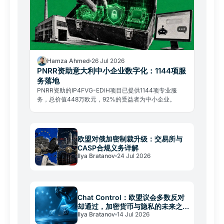
Hamza Ahmed
26 Jul 2026
PNRR资助意大利中小企业数字化：1144项服
务落地
PNRR资助的IP4FVG-EDIH项目已提供1144项专业服
务，总价值448万欧元，92%的受益者为中小企业。
欧盟对俄加密制裁升级：交易所与
CASP合规义务详解
Ilya Bratanov
24 Jul 2026
Chat Control：欧盟议会多数反对
却通过，加密货币与隐私的未来之
Ilya Bratanov
14 Jul 2026
战