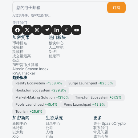
订阅
无垃圾邮件。随时取消订阅。
关注我们
加密货币
热门板块
币种排名
板块中心
涨幅榜
人工智能
跌幅榜
DeFi
成交量最高
稳定币
亮点
加密货币换算器
Altcoin Season Index
RWA Tracker
趋势板块
Reality Ecosystem
+1558.4%
Surge Launchpad
+825.5%
Hookr.fun Ecosystem
+239.8%
Market-Making Solution
+131.6%
Time.fun Ecosystem
+67.5%
Pools Launchpad
+45.4%
Pons Launchpad
+43.9%
Tourism
+25.6%
加密新闻
生态系统
更多
新闻中心
目录中心
关于 SpazioCrypto
比特币
公司
联系我们
以太坊
人物
常见问题
Xrp
产品
成为会员