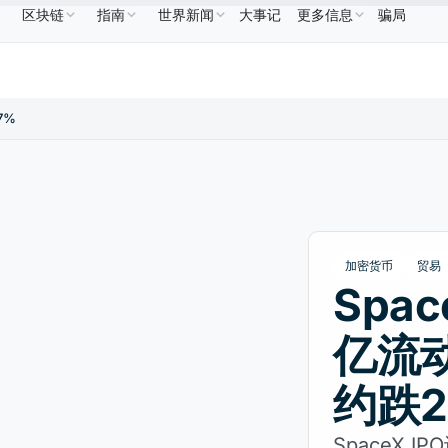
区块链
指南
世界新闻
大事记
更多信息
骗局
NB
US$586.64
USDC
US$0.9995
XRP
US$1.09
BNB
↑2.10%
USDC
↑0.00%
XRP
↑2.
7%
加密货币
贸易
Spac
亿流
约跌2
SpaceX 