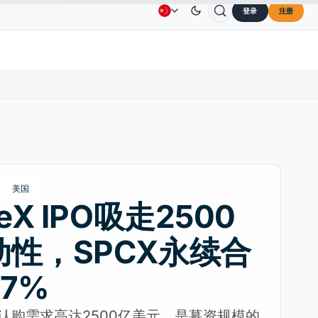
登录
注册
Solana
US$73.45
TRON
US$0.3264
Dogecoin
广告
联系我们
关于我们
30%
SOL
↑2.10%
TRX
↓0.30%
DOGE
美国
eX IPO吸走2500
动性，SPCX永续合
7%
IPO认购需求高达2500亿美元，是募资规模的