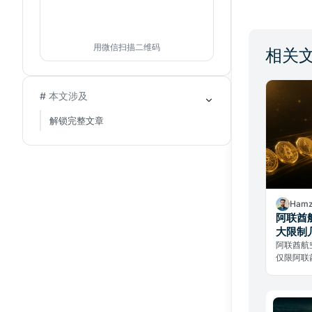
用微信扫描二维码
相关
# 本文涉及
解锁完整文章
Hamz
阿联酋
大限制
阿联酋航空
仅限阿联
司从不持
及。