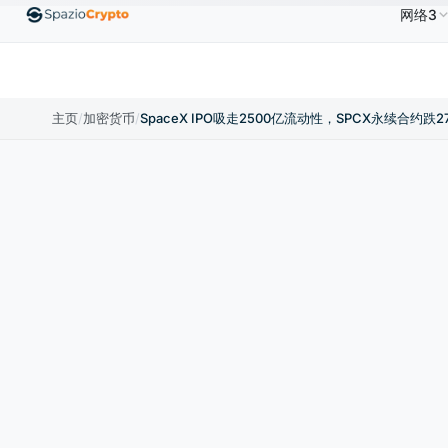
网络3
00
Ethereum
US$1,880.58
Tether
US$0.9991
B
↑1.10%
ETH
↑1.90%
USDT
↑0.00%
主页
/
加密货币
/
SpaceX IPO吸走2500亿流动性，SPCX永续合约跌2