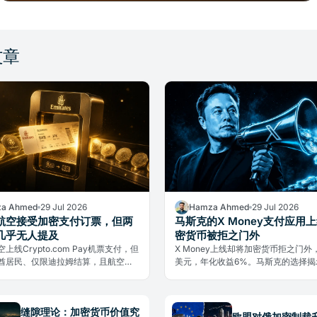
文章
a Ahmed
29 Jul 2026
Hamza Ahmed
29 Jul 2026
航空接受加密支付订票，但两
马斯克的X Money支付应用
几乎无人提及
密货币被拒之门外
上线Crypto.com Pay机票支付，但
X Money上线却将加密货币拒之门外
酋居民、仅限迪拉姆结算，且航空公
美元，年化收益6%。马斯克的选择揭
有加密货币。两大限制几乎无人提
货币进入主流支付的真实壁垒。
缝隙理论：加密货币价值究
欧盟对俄加密制裁