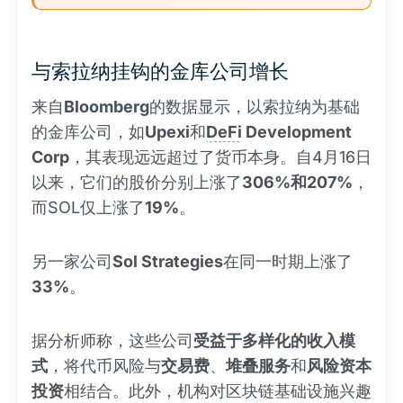
与索拉纳挂钩的金库公司增长
来自
Bloomberg
的数据显示，以索拉纳为基础
的金库公司，如
Upexi
和
DeFi
Development
Corp
，其表现远远超过了货币本身。自4月16日
以来，它们的股价分别上涨了
306%和207%
，
而SOL仅上涨了
19%
。
另一家公司
Sol Strategies
在同一时期上涨了
33%
。
据分析师称，这些公司
受益于多样化的收入模
式
，将代币风险与
交易费
、
堆叠服务
和
风险资本
投资
相结合。此外，机构对区块链基础设施兴趣