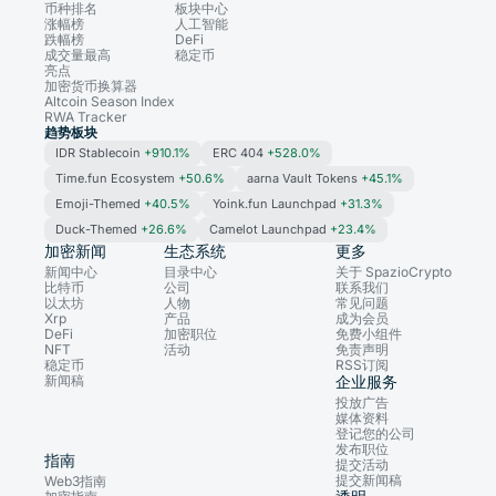
币种排名
板块中心
涨幅榜
人工智能
跌幅榜
DeFi
成交量最高
稳定币
亮点
加密货币换算器
Altcoin Season Index
RWA Tracker
趋势板块
IDR Stablecoin
+910.1%
ERC 404
+528.0%
Time.fun Ecosystem
+50.6%
aarna Vault Tokens
+45.1%
Emoji-Themed
+40.5%
Yoink.fun Launchpad
+31.3%
Duck-Themed
+26.6%
Camelot Launchpad
+23.4%
加密新闻
生态系统
更多
新闻中心
目录中心
关于 SpazioCrypto
比特币
公司
联系我们
以太坊
人物
常见问题
Xrp
产品
成为会员
DeFi
加密职位
免费小组件
NFT
活动
免责声明
稳定币
RSS订阅
新闻稿
企业服务
投放广告
媒体资料
登记您的公司
发布职位
指南
提交活动
提交新闻稿
Web3指南