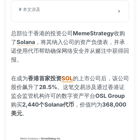
# 本文涉及
总部位于香港的投资公司
MemeStrategy
收购
了
Solana
，将其纳入公司的资产负债表，并承
诺使用代币帮助确保网络安全并从赌注中获得回
报。
在成为
香港首家投资
SOL
的上市公司后，该公司
股价飙升了
28.5%
。这笔交易涉及通过香港证
监会监管机构许可的数字资产平台
OSL Group
购买
2,440个Solana代币
，价值约为
368,000
美元
。