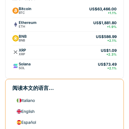
Bitcoin
US$63,466.00
BTC
+1.1%
Ethereum
US$1,881.80
ETH
+1.9%
BNB
US$586.99
BNB
+2.1%
XRP
US$1.09
XRP
+2.3%
Solana
US$73.49
SOL
+2.1%
阅读本文的语言...
Italiano
English
Español