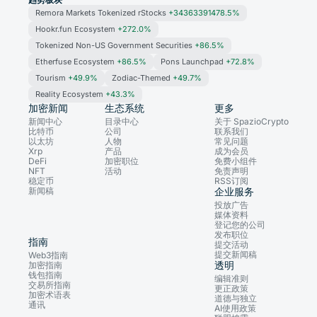
Remora Markets Tokenized rStocks
+34363391478.5%
Hookr.fun Ecosystem
+272.0%
Tokenized Non-US Government Securities
+86.5%
Etherfuse Ecosystem
+86.5%
Pons Launchpad
+72.8%
Tourism
+49.9%
Zodiac-Themed
+49.7%
Reality Ecosystem
+43.3%
加密新闻
生态系统
更多
新闻中心
目录中心
关于 SpazioCrypto
比特币
公司
联系我们
以太坊
人物
常见问题
Xrp
产品
成为会员
DeFi
加密职位
免费小组件
NFT
活动
免责声明
稳定币
RSS订阅
新闻稿
企业服务
投放广告
媒体资料
登记您的公司
发布职位
指南
提交活动
提交新闻稿
Web3指南
透明
加密指南
钱包指南
编辑准则
交易所指南
更正政策
加密术语表
道德与独立
通讯
AI使用政策