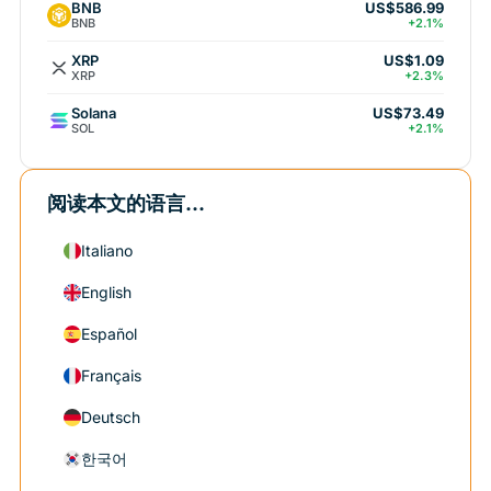
BNB
US$586.99
BNB
+2.1%
XRP
US$1.09
XRP
+2.3%
Solana
US$73.49
SOL
+2.1%
阅读本文的语言...
Italiano
English
Español
Français
Deutsch
한국어