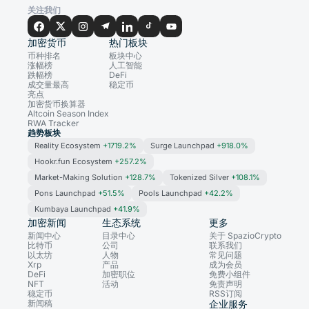
关注我们
加密货币
热门板块
币种排名
板块中心
涨幅榜
人工智能
跌幅榜
DeFi
成交量最高
稳定币
亮点
加密货币换算器
Altcoin Season Index
RWA Tracker
趋势板块
Reality Ecosystem
+1719.2%
Surge Launchpad
+918.0%
Hookr.fun Ecosystem
+257.2%
Market-Making Solution
+128.7%
Tokenized Silver
+108.1%
Pons Launchpad
+51.5%
Pools Launchpad
+42.2%
Kumbaya Launchpad
+41.9%
加密新闻
生态系统
更多
新闻中心
目录中心
关于 SpazioCrypto
比特币
公司
联系我们
以太坊
人物
常见问题
Xrp
产品
成为会员
DeFi
加密职位
免费小组件
NFT
活动
免责声明
稳定币
RSS订阅
新闻稿
企业服务