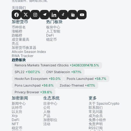
无垃圾邮件。随时取消订阅。
关注我们
加密货币
热门板块
币种排名
板块中心
涨幅榜
人工智能
跌幅榜
DeFi
成交量最高
稳定币
亮点
加密货币换算器
Altcoin Season Index
RWA Tracker
趋势板块
Remora Markets Tokenized rStocks
+34363391478.5%
SPL22
+1307.2%
CNY Stablecoin
+97.1%
Hookr.fun Ecosystem
+93.0%
Pools Launchpad
+58.7%
Pons Launchpad
+56.6%
Zodiac-Themed
+47.1%
Privacy Browser
+39.6%
加密新闻
生态系统
更多
新闻中心
目录中心
关于 SpazioCrypto
比特币
公司
联系我们
以太坊
人物
常见问题
Xrp
产品
成为会员
DeFi
加密职位
免费小组件
NFT
活动
免责声明
稳定币
RSS订阅