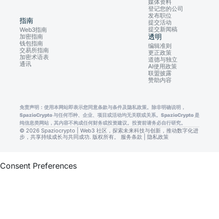
媒体资料
登记您的公司
发布职位
指南
提交活动
提交新闻稿
Web3指南
透明
加密指南
钱包指南
编辑准则
交易所指南
更正政策
加密术语表
道德与独立
通讯
AI使用政策
联盟披露
赞助内容
免责声明：使用本网站即表示您同意条款与条件及隐私政策。除非明确说明，
SpazioCrypto 与任何币种、企业、项目或活动均无关联或关系。SpazioCrypto 是
纯信息类网站，其内容不构成任何财务或投资建议。投资前请务必自行研究。
© 2026 Spaziocrypto | Web3 社区，探索未来科技与创新，推动数字化进
步，共享持续成长与共同成功. 版权所有。
服务条款
|
隐私政策
Consent Preferences