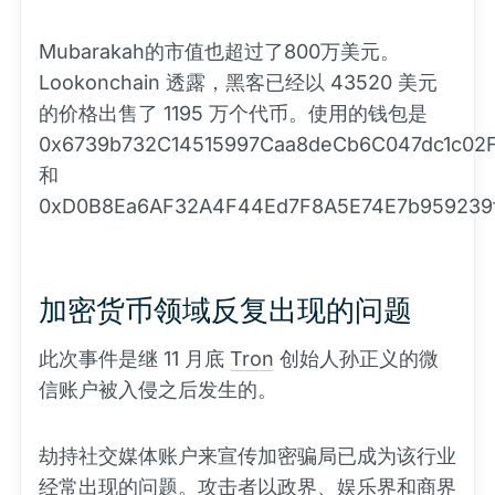
Mubarakah的市值也超过了800万美元。
Lookonchain 透露，黑客已经以 43520 美元
的价格出售了 1195 万个代币。使用的钱包是
0x6739b732C14515997Caa8deCb6C047dc1c02
和
0xD0B8Ea6AF32A4F44Ed7F8A5E74E7b959239
加密货币领域反复出现的问题
此次事件是继 11 月底
Tron
创始人孙正义的微
信账户被入侵之后发生的。
劫持社交媒体账户来宣传加密骗局已成为该行业
经常出现的问题。攻击者以政界、娱乐界和商界