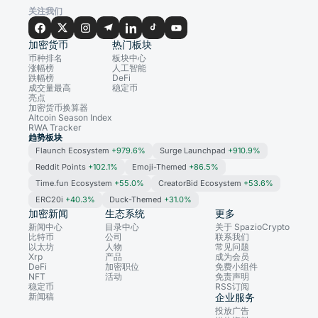
关注我们
加密货币
热门板块
币种排名
板块中心
涨幅榜
人工智能
跌幅榜
DeFi
成交量最高
稳定币
亮点
加密货币换算器
Altcoin Season Index
RWA Tracker
趋势板块
Flaunch Ecosystem
+979.6%
Surge Launchpad
+910.9%
Reddit Points
+102.1%
Emoji-Themed
+86.5%
Time.fun Ecosystem
+55.0%
CreatorBid Ecosystem
+53.6%
ERC20i
+40.3%
Duck-Themed
+31.0%
加密新闻
生态系统
更多
新闻中心
目录中心
关于 SpazioCrypto
比特币
公司
联系我们
以太坊
人物
常见问题
Xrp
产品
成为会员
DeFi
加密职位
免费小组件
NFT
活动
免责声明
稳定币
RSS订阅
新闻稿
企业服务
投放广告