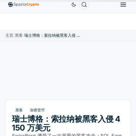
Ethereum
US$1,880.58
Tether
US$0.9991
BNB
.10%
ETH
↑1.90%
USDT
↑0.00%
B
主页
/
黑客
/
瑞士博格：索拉纳被黑客入侵 4 150 万美元
黑客
加密货币
瑞士博格：索拉纳被黑客入侵 4
150 万美元
SwissBorg 遭受了一次严重的黑客攻击：SOL Earn