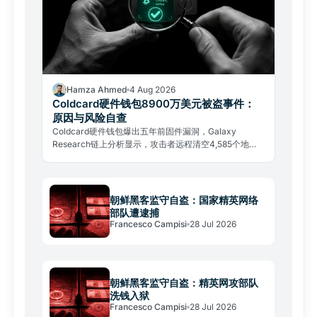
Hamza Ahmed
4 Aug 2026
Coldcard硬件钱包8900万美元被盗事件：
原因与风险自查
Coldcard硬件钱包爆出五年前固件漏洞，Galaxy
Research链上分析显示，攻击者远程清空4,585个地
址，共盗走约1,367枚比特币，总价值接近8,900万美
元。
朝鲜黑客监守自盗：国家精英网络
部队遭逮捕
Francesco Campisi
28 Jul 2026
朝鲜黑客监守自盗：精英网攻部队
洗钱入狱
Francesco Campisi
28 Jul 2026