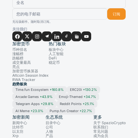
订阅
无垃圾邮件。随时取消订阅。
关注我们
加密货币
热门板块
币种排名
板块中心
涨幅榜
人工智能
跌幅榜
DeFi
成交量最高
稳定币
亮点
加密货币换算器
Altcoin Season Index
RWA Tracker
趋势板块
Time.fun Ecosystem
+160.8%
ERC20i
+130.2%
Arcade Games
+43.9%
Emoji-Themed
+34.7%
Telegram Apps
+29.8%
Reddit Points
+25.1%
AI Meme
+23.0%
Pump.fun Creator
+22.7%
加密新闻
生态系统
更多
新闻中心
目录中心
关于 SpazioCrypto
比特币
公司
联系我们
以太坊
人物
常见问题
Xrp
产品
成为会员