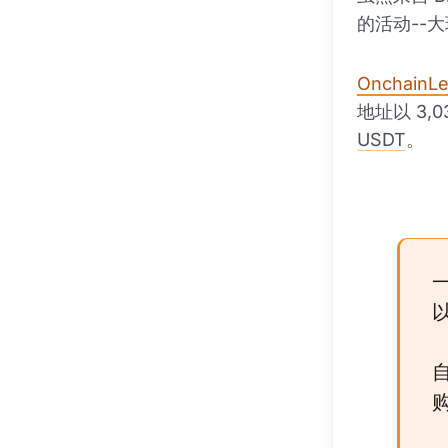
的活动--
OnchainL
地址以 3,0
USDT
。
一
以
自
购