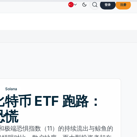
登录
注册
Solana
US$73.45
TRON
US$0.3264
Dogecoin
广告
联系我们
关于我们
30%
SOL
↑2.10%
TRX
↓0.30%
DOGE
Solana
特币 ETF 跑路：
恐慌
F 和极端恐惧指数（11）的持续流出与鲸鱼的