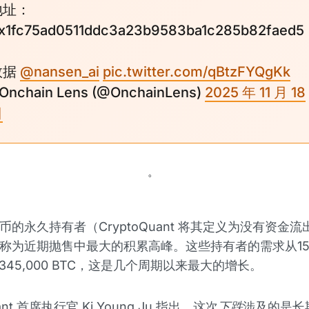
地址：
x1fc75ad0511ddc3a23b9583ba1c285b82faed5
数据
@nansen_ai
pic.twitter.com/qBtzFYQgKk
 Onchain Lens (@OnchainLens)
2025 年 11 月 18
日
。
币的永久持有者（CryptoQuant 将其定义为没有资金
称为近期抛售中最大的积累高峰。这些持有者的需求从159
345,000 BTC，这是几个周期以来最大的增长。
uant 首席执行官 Ki Young Ju 指出，这次
下跌
涉及的是长