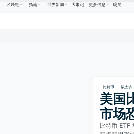
区块链
指南
世界新闻
大事记
更多信息
骗局
NB
US$586.64
USDC
US$0.9995
XRP
US$1.09
BNB
↑2.10%
USDC
↑0.00%
XRP
↑2.
比特币
以太坊
美国比
市场
比特币 ET