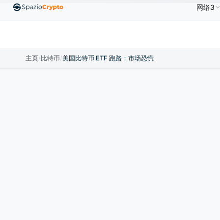
网络3
0
Ethereum
US$1,880.58
Tether
US$0.9991
B
↑1.10%
ETH
↑1.90%
USDT
↑0.00%
主页
/
比特币
/
美国比特币 ETF 跑路：市场恐慌