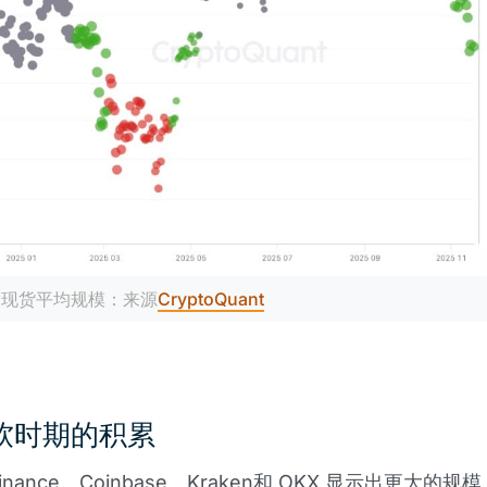
C现货平均规模：来源
CryptoQuant
软时期的积累
nance、
Coinbase
、Kraken和 OKX 显示出更大的规