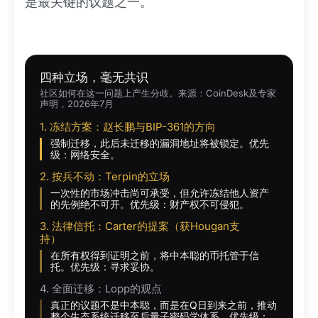
是最关键的议题之一。
四种立场，毫无共识
社区如何在这一问题上产生分歧。来源：CoinDesk及专家
声明，2026年7月
1. 冻结方案：赵长鹏与BIP-361的方向
强制迁移，此后未迁移的漏洞地址将被锁定。优先
级：网络安全。
2. 按兵不动：Terpin的立场
一次性的市场冲击尚可承受，但允许冻结他人资产
的先例绝不可开。优先级：财产权不可侵犯。
3. 法律信托：Carter的提案（获Hougan支
持）
在所有权得到证明之前，将中本聪的币托管于信
托。优先级：寻求妥协。
4. 全面迁移：Lopp的观点
真正的议题不是中本聪，而是在Q日到来之前，推动
整个生态系统迁移至后量子密码学体系。优先级：