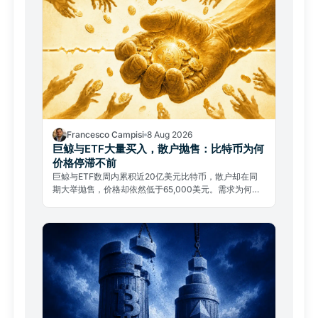
Francesco Campisi
8 Aug 2026
巨鲸与ETF大量买入，散户抛售：比特币为何
价格停滞不前
巨鲸与ETF数周内累积近20亿美元比特币，散户却在同
期大举抛售，价格却依然低于65,000美元。需求为何无
法推动行情？