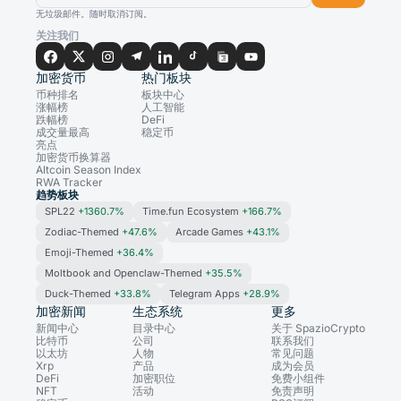
无垃圾邮件。随时取消订阅。
关注我们
加密货币
热门板块
币种排名
板块中心
涨幅榜
人工智能
跌幅榜
DeFi
成交量最高
稳定币
亮点
加密货币换算器
Altcoin Season Index
RWA Tracker
趋势板块
SPL22
+1360.7%
Time.fun Ecosystem
+166.7%
Zodiac-Themed
+47.6%
Arcade Games
+43.1%
Emoji-Themed
+36.4%
Moltbook and Openclaw-Themed
+35.5%
Duck-Themed
+33.8%
Telegram Apps
+28.9%
加密新闻
生态系统
更多
新闻中心
目录中心
关于 SpazioCrypto
比特币
公司
联系我们
以太坊
人物
常见问题
Xrp
产品
成为会员
DeFi
加密职位
免费小组件
NFT
活动
免责声明