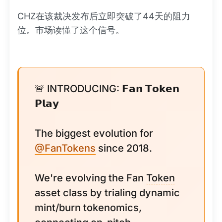
CHZ在该裁决发布后立即突破了44天的阻力
位。市场读懂了这个信号。
🚨 INTRODUCING: 𝗙𝗮𝗻 𝗧𝗼𝗸𝗲𝗻
𝗣𝗹𝗮𝘆
The biggest evolution for
@FanTokens
since 2018.
We're evolving the Fan
Token
asset class by trialing dynamic
mint/burn tokenomics,