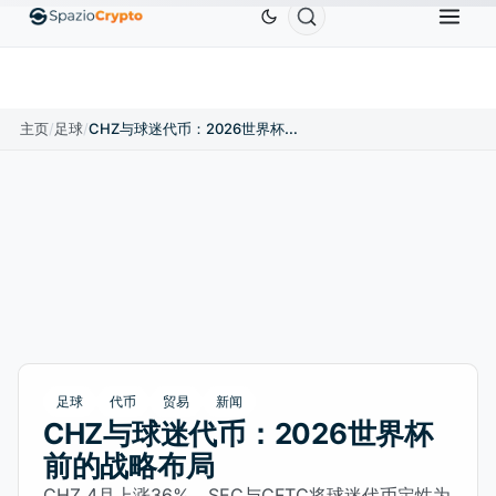
Ethereum
US$1,880.58
Tether
US$0.9991
BNB
10%
ETH
↑1.90%
USDT
↑0.00%
BN
主页
/
足球
/
CHZ与球迷代币：2026世界杯前的战略布局
足球
代币
贸易
新闻
CHZ与球迷代币：2026世界杯
前的战略布局
CHZ 4月上涨36%，SEC与CFTC将球迷代币定性为