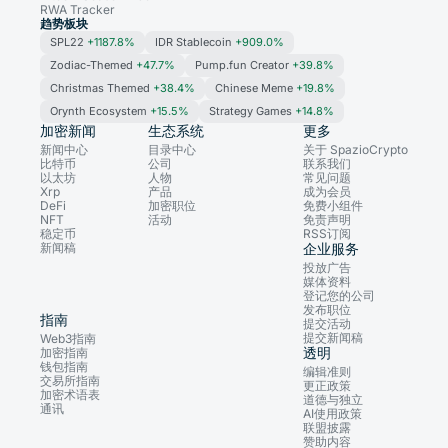
RWA Tracker
趋势板块
SPL22
+1187.8%
IDR Stablecoin
+909.0%
Zodiac-Themed
+47.7%
Pump.fun Creator
+39.8%
Christmas Themed
+38.4%
Chinese Meme
+19.8%
Orynth Ecosystem
+15.5%
Strategy Games
+14.8%
加密新闻
生态系统
更多
新闻中心
目录中心
关于 SpazioCrypto
比特币
公司
联系我们
以太坊
人物
常见问题
Xrp
产品
成为会员
DeFi
加密职位
免费小组件
NFT
活动
免责声明
稳定币
RSS订阅
新闻稿
企业服务
投放广告
媒体资料
登记您的公司
发布职位
指南
提交活动
提交新闻稿
Web3指南
透明
加密指南
钱包指南
编辑准则
交易所指南
更正政策
加密术语表
道德与独立
通讯
AI使用政策
联盟披露
赞助内容