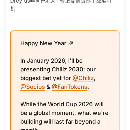
Dreyfus年初已在X平台上提前披露了战略计
划：
Happy New Year 🎉
In January 2026, I'll be
presenting Chiliz 2030: our
biggest bet yet for
@Chiliz
,
@Socios
&
@FanTokens
.
While the World Cup 2026 will
be a global moment, what we're
building will last far beyond a