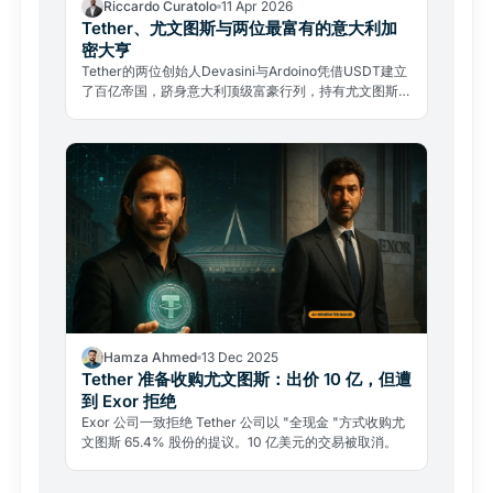
Riccardo Curatolo
11 Apr 2026
Tether、尤文图斯与两位最富有的意大利加
密大亨
Tether的两位创始人Devasini与Ardoino凭借USDT建立
了百亿帝国，跻身意大利顶级富豪行列，持有尤文图斯
11.5%股份，11亿欧元报价至今未撤回。
Hamza Ahmed
13 Dec 2025
Tether 准备收购尤文图斯：出价 10 亿，但遭
到 Exor 拒绝
Exor 公司一致拒绝 Tether 公司以 "全现金 "方式收购尤
文图斯 65.4% 股份的提议。10 亿美元的交易被取消。