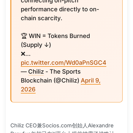
connecting on-pitch
performance directly to on-
chain scarcity.
🏆 WIN = Tokens Burned
(Supply ↓)
❌…
pic.twitter.com/Wd0aPnSGC4
—
Chiliz
- The Sports
Blockchain (@Chiliz)
April 9,
2026
Chiliz CEO兼Socios.com创始人Alexandre