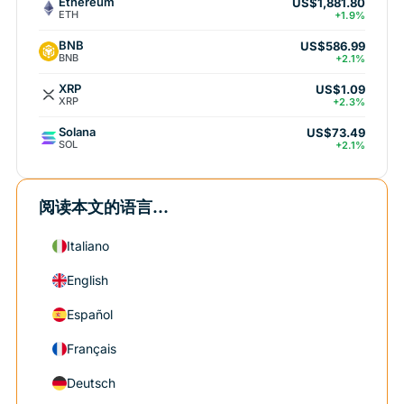
Ethereum
US$1,881.80
ETH
+1.9%
BNB
US$586.99
BNB
+2.1%
XRP
US$1.09
XRP
+2.3%
Solana
US$73.49
SOL
+2.1%
阅读本文的语言...
Italiano
English
Español
Français
Deutsch