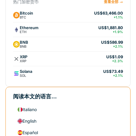
热门加密货币
查看全部 →
Bitcoin
US$63,466.00
BTC
+1.1%
Ethereum
US$1,881.80
ETH
+1.9%
BNB
US$586.99
BNB
+2.1%
XRP
US$1.09
XRP
+2.3%
Solana
US$73.49
SOL
+2.1%
阅读本文的语言...
Italiano
English
Español