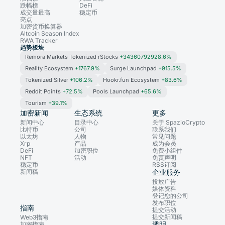
跌幅榜
DeFi
成交量最高
稳定币
亮点
加密货币换算器
Altcoin Season Index
RWA Tracker
趋势板块
Remora Markets Tokenized rStocks
+34360792928.6%
Reality Ecosystem
+1767.9%
Surge Launchpad
+915.5%
Tokenized Silver
+106.2%
Hookr.fun Ecosystem
+83.6%
Reddit Points
+72.5%
Pools Launchpad
+65.6%
Tourism
+39.1%
加密新闻
生态系统
更多
新闻中心
目录中心
关于 SpazioCrypto
比特币
公司
联系我们
以太坊
人物
常见问题
Xrp
产品
成为会员
DeFi
加密职位
免费小组件
NFT
活动
免责声明
稳定币
RSS订阅
新闻稿
企业服务
投放广告
媒体资料
登记您的公司
发布职位
指南
提交活动
提交新闻稿
Web3指南
透明
加密指南