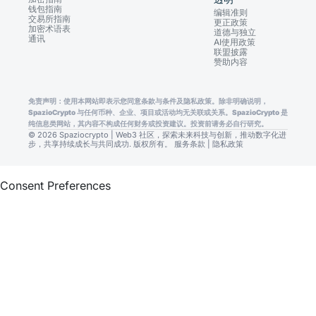
钱包指南
编辑准则
交易所指南
更正政策
加密术语表
道德与独立
通讯
AI使用政策
联盟披露
赞助内容
免责声明：使用本网站即表示您同意条款与条件及隐私政策。除非明确说明，
SpazioCrypto 与任何币种、企业、项目或活动均无关联或关系。SpazioCrypto 是
纯信息类网站，其内容不构成任何财务或投资建议。投资前请务必自行研究。
© 2026 Spaziocrypto | Web3 社区，探索未来科技与创新，推动数字化进
步，共享持续成长与共同成功. 版权所有。
服务条款
|
隐私政策
Consent Preferences