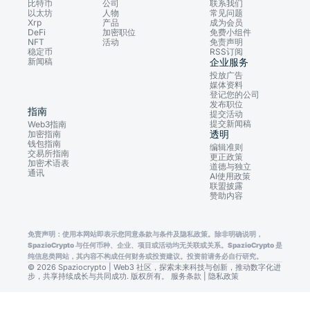
比特币
公司
联系我们
以太坊
人物
常见问题
Xrp
产品
成为会员
DeFi
加密职位
免费小组件
NFT
活动
免责声明
稳定币
RSS订阅
新闻稿
企业服务
投放广告
媒体资料
登记您的公司
发布职位
指南
提交活动
提交新闻稿
Web3指南
透明
加密指南
钱包指南
编辑准则
交易所指南
更正政策
加密术语表
道德与独立
通讯
AI使用政策
联盟披露
赞助内容
免责声明：使用本网站即表示您同意条款与条件及隐私政策。除非明确说明，
SpazioCrypto 与任何币种、企业、项目或活动均无关联或关系。SpazioCrypto 是
纯信息类网站，其内容不构成任何财务或投资建议。投资前请务必自行研究。
© 2026 Spaziocrypto | Web3 社区，探索未来科技与创新，推动数字化进
步，共享持续成长与共同成功. 版权所有。
服务条款
|
隐私政策
Consent Preferences