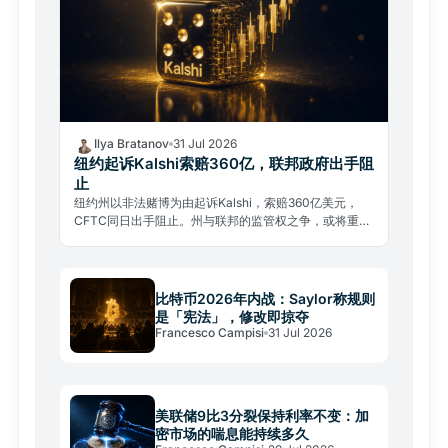
Ilya Bratanov
31 Jul 2026
纽约起诉Kalshi索赔360亿，联邦政府出手阻
止
纽约州以非法赌博为由起诉Kalshi，索赔360亿美元，
CFTC同日出手阻止。州与联邦的监管权之争，或将重塑
整个预测市场行业格局。
比特币2026年内战：Saylor称规则
是「宪法」，修改即掠夺
Francesco Campisi
31 Jul 2026
美联储9比3分裂保持利率不变：加
密市场的喘息能持续多久