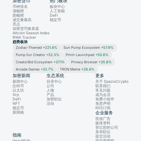
加密货币
热门板块
币种排名
板块中心
涨幅榜
人工智能
跌幅榜
DeFi
成交量最高
稳定币
亮点
加密货币换算器
Altcoin Season Index
RWA Tracker
趋势板块
Zodiac-Themed
+221.4%
Sun Pump Ecosystem
+57.9%
Pump.fun Creator
+52.3%
Printr Launchpad
+50.8%
CreatorBid Ecosystem
+37.1%
Privacy Browser
+35.8%
Arcade Games
+32.7%
TRON Meme
+28.4%
加密新闻
生态系统
更多
新闻中心
目录中心
关于 SpazioCrypto
比特币
公司
联系我们
以太坊
人物
常见问题
Xrp
产品
成为会员
DeFi
加密职位
免费小组件
NFT
活动
免责声明
稳定币
RSS订阅
新闻稿
企业服务
投放广告
媒体资料
登记您的公司
发布职位
指南
提交活动
提交新闻稿
Web3指南