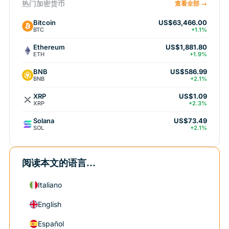
热门加密货币
查看全部 →
Bitcoin
US$63,466.00
BTC
+1.1%
Ethereum
US$1,881.80
ETH
+1.9%
BNB
US$586.99
BNB
+2.1%
XRP
US$1.09
XRP
+2.3%
Solana
US$73.49
SOL
+2.1%
阅读本文的语言...
Italiano
English
Español