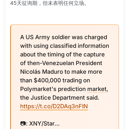
45天征询期，但未表明任何立场。
A US Army soldier was charged
with using classified information
about the timing of the capture
of then-Venezuelan President
Nicolás Maduro to make more
than $400,000 trading on
Polymarket's prediction
market
,
the Justice Department said.
https://t.co/D2DAq3nFIN
📷: XNY/Star…