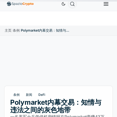
Ethereum
US$1,880.58
Tether
US$0.9991
BNB
%
ETH
↑1.90%
USDT
↑0.00%
BNB
主页
/
条例
/
Polymarket内幕交易：知情与违法之间的灰色地带
条例
新闻
DeFi
Polymarket内幕交易：知情与
违法之间的灰色地带
一名美军士兵凭借机密情报在Polymarket豪赚43万