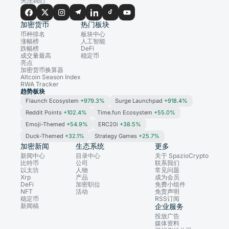
关注我们
加密货币
热门板块
币种排名
板块中心
涨幅榜
人工智能
跌幅榜
DeFi
成交量最高
稳定币
亮点
加密货币换算器
Altcoin Season Index
RWA Tracker
趋势板块
Flaunch Ecosystem
+979.3%
Surge Launchpad
+918.4%
Reddit Points
+102.4%
Time.fun Ecosystem
+55.0%
Emoji-Themed
+54.9%
ERC20i
+38.5%
Duck-Themed
+32.1%
Strategy Games
+25.7%
加密新闻
生态系统
更多
新闻中心
目录中心
关于 SpazioCrypto
比特币
公司
联系我们
以太坊
人物
常见问题
Xrp
产品
成为会员
DeFi
加密职位
免费小组件
NFT
活动
免责声明
稳定币
RSS订阅
新闻稿
企业服务
投放广告
媒体资料