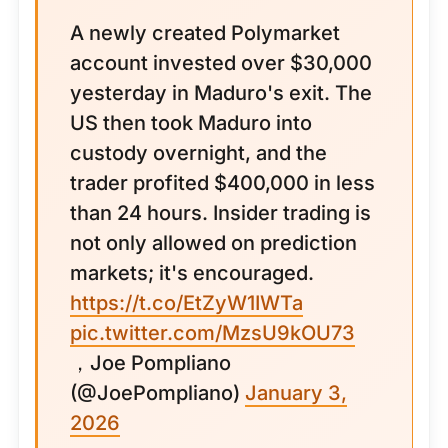
A newly created Polymarket
account invested over $30,000
yesterday in Maduro's exit. The
US then took Maduro into
custody overnight, and the
trader profited $400,000 in less
than 24 hours. Insider trading is
not only allowed on prediction
markets; it's encouraged.
https://t.co/EtZyW1IWTa
pic.twitter.com/MzsU9kOU73
，Joe Pompliano
(@JoePompliano)
January 3,
2026