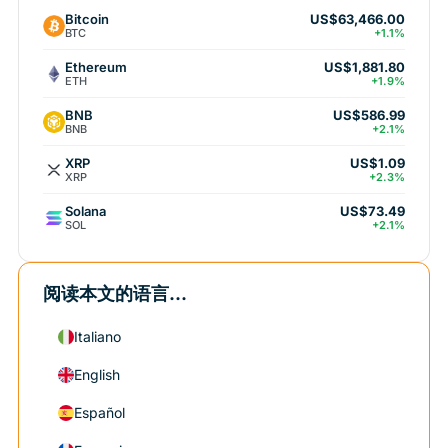
Bitcoin
US$63,466.00
BTC
+1.1%
Ethereum
US$1,881.80
ETH
+1.9%
BNB
US$586.99
BNB
+2.1%
XRP
US$1.09
XRP
+2.3%
Solana
US$73.49
SOL
+2.1%
阅读本文的语言...
Italiano
English
Español