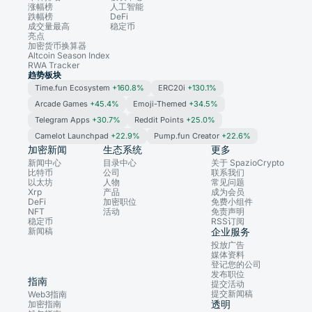
涨幅榜
人工智能
跌幅榜
DeFi
成交量最高
稳定币
亮点
加密货币换算器
Altcoin Season Index
RWA Tracker
趋势板块
Time.fun Ecosystem
+160.8%
ERC20i
+130.1%
Arcade Games
+45.4%
Emoji-Themed
+34.5%
Telegram Apps
+30.7%
Reddit Points
+25.0%
Camelot Launchpad
+22.9%
Pump.fun Creator
+22.6%
加密新闻
生态系统
更多
新闻中心
目录中心
关于 SpazioCrypto
比特币
公司
联系我们
以太坊
人物
常见问题
Xrp
产品
成为会员
DeFi
加密职位
免费小组件
NFT
活动
免责声明
稳定币
RSS订阅
新闻稿
企业服务
投放广告
媒体资料
登记您的公司
发布职位
指南
提交活动
提交新闻稿
Web3指南
透明
加密指南