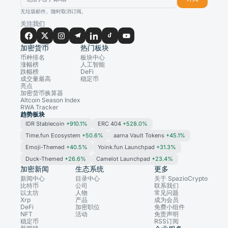
无垃圾邮件。随时取消订阅。
关注我们
加密货币
热门板块
币种排名
板块中心
涨幅榜
人工智能
跌幅榜
DeFi
成交量最高
稳定币
亮点
加密货币换算器
Altcoin Season Index
RWA Tracker
趋势板块
IDR Stablecoin
+910.1%
ERC 404
+528.0%
Time.fun Ecosystem
+50.6%
aarna Vault Tokens
+45.1%
Emoji-Themed
+40.5%
Yoink.fun Launchpad
+31.3%
Duck-Themed
+26.6%
Camelot Launchpad
+23.4%
加密新闻
生态系统
更多
新闻中心
目录中心
关于 SpazioCrypto
比特币
公司
联系我们
以太坊
人物
常见问题
Xrp
产品
成为会员
DeFi
加密职位
免费小组件
NFT
活动
免责声明
稳定币
RSS订阅