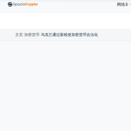
网络3
.00
Ethereum
US$1,880.58
Tether
US$0.9991
↑1.10%
ETH
↑1.90%
USDT
↑0.00%
主页
/
加密货币
/
乌克兰通过新税使加密货币合法化