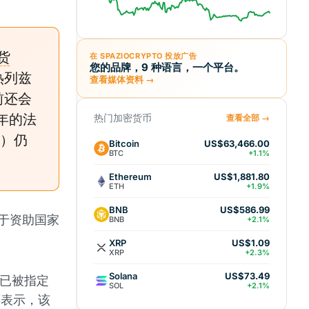
货
在 SPAZIOCRYPTO 投放广告
您的品牌，9 种语言，一个平台。
热列兹
查看媒体资料 →
前还会
年的法
热门加密货币
查看全部 →
C）仍
Bitcoin
US$63,466.00
BTC
+1.1%
Ethereum
US$1,881.80
ETH
+1.9%
BNB
US$586.99
用于资助国家
BNB
+2.1%
XRP
US$1.09
XRP
+2.3%
Solana
US$73.49
）已被指定
SOL
+2.1%
还表示，该