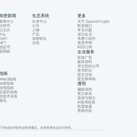
加密新闻
生态系统
更多
新闻中心
目录中心
关于 SpazioCrypto
比特币
公司
联系我们
以太坊
人物
常见问题
Xrp
产品
成为会员
DeFi
加密职位
免费小组件
NFT
活动
免责声明
稳定币
RSS订阅
新闻稿
企业服务
投放广告
媒体资料
登记您的公司
发布职位
指南
提交活动
提交新闻稿
Web3指南
透明
加密指南
钱包指南
编辑准则
交易所指南
更正政策
加密术语表
道德与独立
通讯
AI使用政策
联盟披露
赞助内容
，其内容不构成任何财务或投资建议。投资前请务必自行研究。