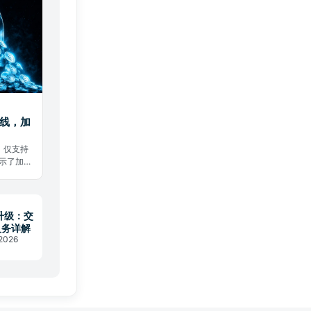
上线，加
，仅支持
示了加密
升级：交
义务详解
 2026