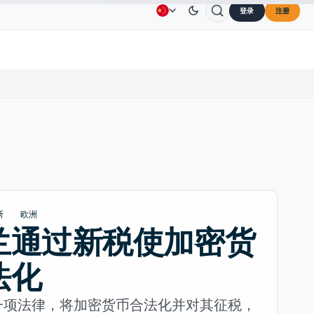
登录
注册
Solana
US$73.45
TRON
US$0.3264
Dogecoin
广告
联系我们
关于我们
.30%
SOL
↑2.10%
TRX
↓0.30%
DOG
斯
欧洲
兰通过新税使加密货
法化
一项法律，将加密货币合法化并对其征税，