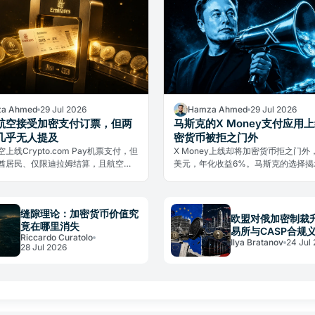
a Ahmed
29 Jul 2026
Hamza Ahmed
29 Jul 2026
航空接受加密支付订票，但两
马斯克的X Money支付应用
几乎无人提及
密货币被拒之门外
上线Crypto.com Pay机票支付，但
X Money上线却将加密货币拒之门外
酋居民、仅限迪拉姆结算，且航空公
美元，年化收益6%。马斯克的选择揭
有加密货币。两大限制几乎无人提
货币进入主流支付的真实壁垒。
缝隙理论：加密货币价值究
欧盟对俄加密制裁
竟在哪里消失
易所与CASP合规
Riccardo Curatolo
Ilya Bratanov
24 Jul
28 Jul 2026