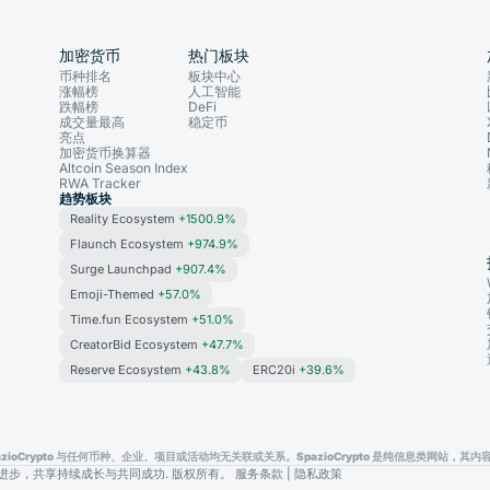
加密货币
热门板块
币种排名
板块中心
涨幅榜
人工智能
跌幅榜
DeFi
成交量最高
稳定币
亮点
加密货币换算器
Altcoin Season Index
RWA Tracker
趋势板块
Reality Ecosystem
+1500.9%
Flaunch Ecosystem
+974.9%
Surge Launchpad
+907.4%
Emoji-Themed
+57.0%
Time.fun Ecosystem
+51.0%
CreatorBid Ecosystem
+47.7%
Reserve Ecosystem
+43.8%
ERC20i
+39.6%
oCrypto 与任何币种、企业、项目或活动均无关联或关系。SpazioCrypto 是纯信息类网站
动数字化进步，共享持续成长与共同成功. 版权所有。
服务条款
|
隐私政策