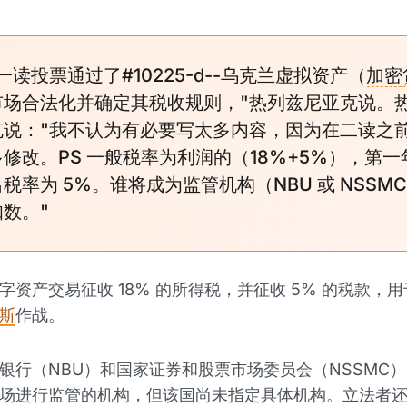
一读投票通过了#10225-d--乌克兰虚拟资产（
加密
市场合法化并确定其税收规则，"热列兹尼亚克说。
克说："我不认为有必要写太多内容，因为在二读之
修改。PS 一般税率为利润的（18%+5%），第一
税率为 5%。谁将成为监管机构（NBU 或 NSSM
数。"
字资产交易征收 18% 的所得税，并征收 5% 的税款，
斯
作战。
银行（NBU）和国家证券和股票市场委员会（NSSMC
场进行监管的机构，但该国尚未指定具体机构。立法者