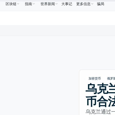
区块链
指南
世界新闻
大事记
更多信息
骗局
BNB
US$586.64
USDC
US$0.9995
XRP
US$1.09
BNB
↑2.10%
USDC
↑0.00%
XRP
↑2
加密货币
俄罗
乌克
币合
乌克兰通过