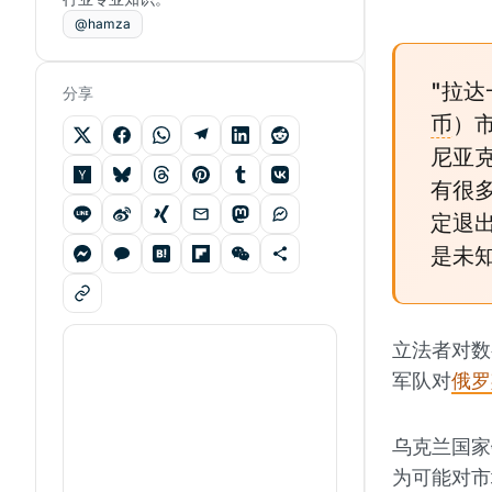
@hamza
"拉达
分享
币
）
尼亚
有很多
定退出
是未知
立法者对数
军队对
俄罗
乌克兰国家
为可能对市