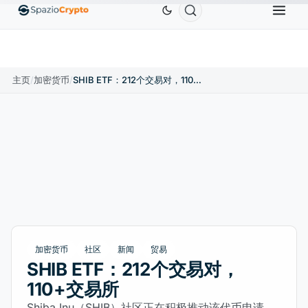
Ethereum
US$1,880.58
Tether
US$0.9991
BNB
10%
ETH
↑1.90%
USDT
↑0.00%
BN
主页
/
加密货币
/
SHIB ETF：212个交易对，110+交易所
加密货币
社区
新闻
贸易
SHIB ETF：212个交易对，
110+交易所
Shiba Inu（SHIB）社区正在积极推动该代币申请