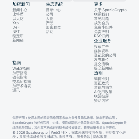
加密新闻
生态系统
更多
新闻中心
目录中心
关于 SpazioCrypto
比特币
公司
联系我们
以太坊
人物
常见问题
Xrp
产品
成为会员
DeFi
加密职位
免费小组件
NFT
活动
免责声明
稳定币
RSS订阅
新闻稿
企业服务
投放广告
媒体资料
登记您的公司
发布职位
指南
提交活动
提交新闻稿
Web3指南
透明
加密指南
钱包指南
编辑准则
交易所指南
更正政策
加密术语表
道德与独立
通讯
AI使用政策
联盟披露
赞助内容
免责声明：使用本网站即表示您同意条款与条件及隐私政策。除非明确说明，
SpazioCrypto 与任何币种、企业、项目或活动均无关联或关系。SpazioCrypto 是
纯信息类网站，其内容不构成任何财务或投资建议。投资前请务必自行研究。
© 2026 Spaziocrypto | Web3 社区，探索未来科技与创新，推动数字化进
步，共享持续成长与共同成功. 版权所有。
服务条款
|
隐私政策