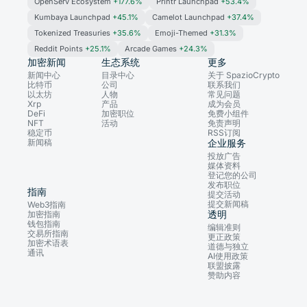
OpenServ Ecosystem
+177.6%
Printr Launchpad
+53.4%
Kumbaya Launchpad
+45.1%
Camelot Launchpad
+37.4%
Tokenized Treasuries
+35.6%
Emoji-Themed
+31.3%
Reddit Points
+25.1%
Arcade Games
+24.3%
加密新闻
生态系统
更多
新闻中心
目录中心
关于 SpazioCrypto
比特币
公司
联系我们
以太坊
人物
常见问题
Xrp
产品
成为会员
DeFi
加密职位
免费小组件
NFT
活动
免责声明
稳定币
RSS订阅
新闻稿
企业服务
投放广告
媒体资料
登记您的公司
发布职位
指南
提交活动
提交新闻稿
Web3指南
透明
加密指南
钱包指南
编辑准则
交易所指南
更正政策
加密术语表
道德与独立
通讯
AI使用政策
联盟披露
赞助内容