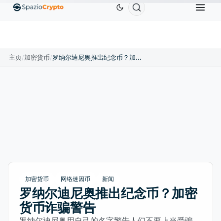
Ethereum
US$1,880.58
Tether
US$0.9991
BNB
0%
ETH
↑1.90%
USDT
↑0.00%
BNB
主页
/
加密货币
/
罗纳尔迪尼奥推出纪念币？加密货币诈骗警告
加密货币
网络迷因币
新闻
罗纳尔迪尼奥推出纪念币？加密
货币诈骗警告
罗纳尔迪尼奥用自己的名字警告人们不要上当受骗，