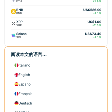
ETH
+1.9%
BNB
US$586.99
BNB
+2.1%
XRP
US$1.09
XRP
+2.3%
Solana
US$73.49
SOL
+2.1%
阅读本文的语言...
Italiano
English
Español
Français
Deutsch