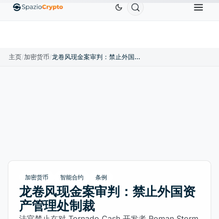
Ethereum
US$1,880.58
Tether
US$0.9991
BNB
1.10%
ETH
↑1.90%
USDT
↑0.00%
主页
/
加密货币
/
龙卷风现金案审判：禁止外国资产管理处制裁
加密货币
智能合约
条例
龙卷风现金案审判：禁止外国资
产管理处制裁
法官禁止在对 Tornado Cash 开发者 Roman Storm