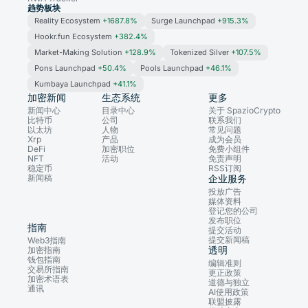
趋势板块
Reality Ecosystem
+1687.8%
Surge Launchpad
+915.3%
Hookr.fun Ecosystem
+382.4%
Market-Making Solution
+128.9%
Tokenized Silver
+107.5%
Pons Launchpad
+50.4%
Pools Launchpad
+46.1%
Kumbaya Launchpad
+41.1%
加密新闻
生态系统
更多
新闻中心
目录中心
关于 SpazioCrypto
比特币
公司
联系我们
以太坊
人物
常见问题
Xrp
产品
成为会员
DeFi
加密职位
免费小组件
NFT
活动
免责声明
稳定币
RSS订阅
新闻稿
企业服务
投放广告
媒体资料
登记您的公司
发布职位
指南
提交活动
提交新闻稿
Web3指南
透明
加密指南
钱包指南
编辑准则
交易所指南
更正政策
加密术语表
道德与独立
通讯
AI使用政策
联盟披露