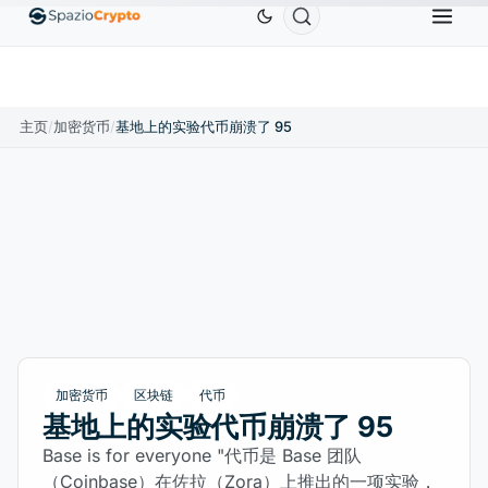
m
US$1,880.58
Tether
US$0.9991
BNB
US$586.64
ETH
↑1.90%
USDT
↑0.00%
BNB
↑
主页
/
加密货币
/
基地上的实验代币崩溃了 95
加密货币
区块链
代币
基地上的实验代币崩溃了 95
Base is for everyone "代币是 Base 团队
（Coinbase）在佐拉（Zora）上推出的一项实验，