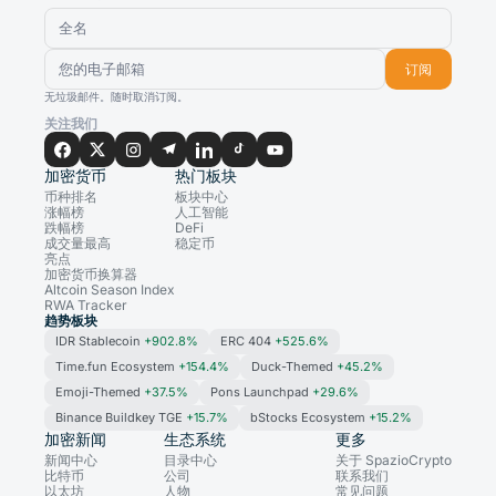
订阅
无垃圾邮件。随时取消订阅。
关注我们
加密货币
热门板块
币种排名
板块中心
涨幅榜
人工智能
跌幅榜
DeFi
成交量最高
稳定币
亮点
加密货币换算器
Altcoin Season Index
RWA Tracker
趋势板块
IDR Stablecoin
+902.8%
ERC 404
+525.6%
Time.fun Ecosystem
+154.4%
Duck-Themed
+45.2%
Emoji-Themed
+37.5%
Pons Launchpad
+29.6%
Binance Buildkey TGE
+15.7%
bStocks Ecosystem
+15.2%
加密新闻
生态系统
更多
新闻中心
目录中心
关于 SpazioCrypto
比特币
公司
联系我们
以太坊
人物
常见问题