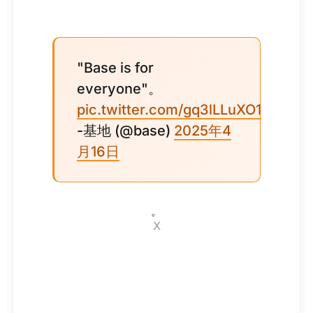
"Base is for
everyone"。
pic.twitter.com/gq3lLLuXO1
-基地 (@base)
2025年4
月16日
。
X