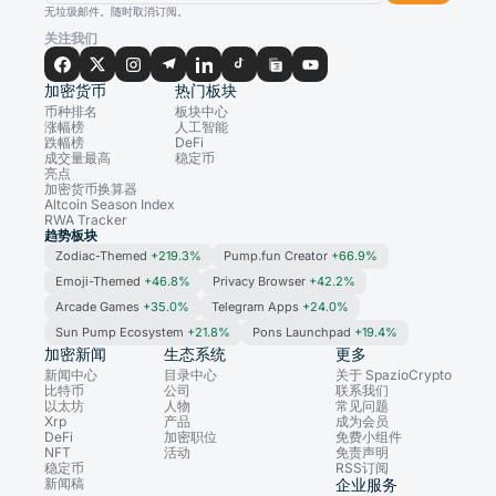
无垃圾邮件。随时取消订阅。
关注我们
加密货币
热门板块
币种排名
板块中心
涨幅榜
人工智能
跌幅榜
DeFi
成交量最高
稳定币
亮点
加密货币换算器
Altcoin Season Index
RWA Tracker
趋势板块
Zodiac-Themed
+219.3%
Pump.fun Creator
+66.9%
Emoji-Themed
+46.8%
Privacy Browser
+42.2%
Arcade Games
+35.0%
Telegram Apps
+24.0%
Sun Pump Ecosystem
+21.8%
Pons Launchpad
+19.4%
加密新闻
生态系统
更多
新闻中心
目录中心
关于 SpazioCrypto
比特币
公司
联系我们
以太坊
人物
常见问题
Xrp
产品
成为会员
DeFi
加密职位
免费小组件
NFT
活动
免责声明
稳定币
RSS订阅
新闻稿
企业服务