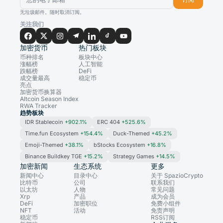
无垃圾邮件。随时取消订阅。
关注我们
加密货币
热门板块
币种排名
板块中心
涨幅榜
人工智能
跌幅榜
DeFi
成交量最高
稳定币
亮点
加密货币换算器
Altcoin Season Index
RWA Tracker
趋势板块
IDR Stablecoin
+902.1%
ERC 404
+525.6%
Time.fun Ecosystem
+154.4%
Duck-Themed
+45.2%
Emoji-Themed
+38.1%
bStocks Ecosystem
+16.8%
Binance Buildkey TGE
+15.2%
Strategy Games
+14.5%
加密新闻
生态系统
更多
新闻中心
目录中心
关于 SpazioCrypto
比特币
公司
联系我们
以太坊
人物
常见问题
Xrp
产品
成为会员
DeFi
加密职位
免费小组件
NFT
活动
免责声明
稳定币
RSS订阅