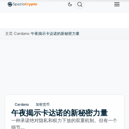
Ethereum
US$1,880.58
Tether
US$0.9991
BN
↑1.10%
ETH
↑1.90%
USDT
↑0.00%
主页
/
Cardano
/
午夜揭示卡达诺的新秘密力量
Cardano
加密货币
午夜揭示卡达诺的新秘密力量
一种承诺绝对隐私和权力下放的双重机制。但有一个
细节...