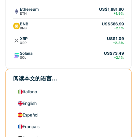
Ethereum
US$1,881.80
ETH
+1.9%
BNB
US$586.99
BNB
+2.1%
XRP
US$1.09
XRP
+2.3%
Solana
US$73.49
SOL
+2.1%
阅读本文的语言...
Italiano
English
Español
Français