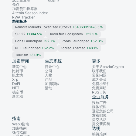
成交量最高
稳定币
亮点
加密货币换算器
Altcoin Season Index
RWA Tracker
趋势板块
Remora Markets Tokenized rStocks
+34363391478.5%
SPL22
+1304.5%
Hookr.fun Ecosystem
+122.5%
Pons Launchpad
+52.7%
Pools Launchpad
+52.3%
NFT Launchpad
+52.2%
Zodiac-Themed
+48.1%
Tourism
+37.9%
加密新闻
生态系统
更多
新闻中心
目录中心
关于 SpazioCrypto
比特币
公司
联系我们
以太坊
人物
常见问题
Xrp
产品
成为会员
DeFi
加密职位
免费小组件
NFT
活动
免责声明
稳定币
RSS订阅
新闻稿
企业服务
投放广告
媒体资料
登记您的公司
发布职位
指南
提交活动
提交新闻稿
Web3指南
透明
加密指南
钱包指南
编辑准则