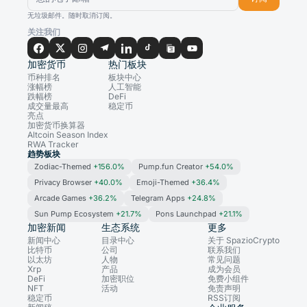
无垃圾邮件。随时取消订阅。
关注我们
加密货币
热门板块
币种排名
板块中心
涨幅榜
人工智能
跌幅榜
DeFi
成交量最高
稳定币
亮点
加密货币换算器
Altcoin Season Index
RWA Tracker
趋势板块
Zodiac-Themed
+156.0%
Pump.fun Creator
+54.0%
Privacy Browser
+40.0%
Emoji-Themed
+36.4%
Arcade Games
+36.2%
Telegram Apps
+24.8%
Sun Pump Ecosystem
+21.7%
Pons Launchpad
+21.1%
加密新闻
生态系统
更多
新闻中心
目录中心
关于 SpazioCrypto
比特币
公司
联系我们
以太坊
人物
常见问题
Xrp
产品
成为会员
DeFi
加密职位
免费小组件
NFT
活动
免责声明
稳定币
RSS订阅