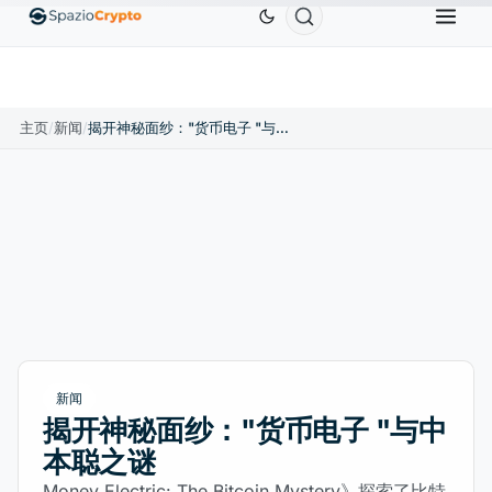
Ethereum
US$1,880.58
Tether
US$0.9991
BN
↑1.10%
ETH
↑1.90%
USDT
↑0.00%
主页
/
新闻
/
揭开神秘面纱："货币电子 "与中本聪之谜
新闻
揭开神秘面纱："货币电子 "与中
本聪之谜
Money Electric: The Bitcoin Mystery》探索了比特