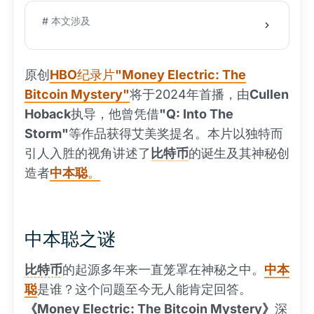
# 本文涉及
原创
HBO
纪录片
"Money Electric: The
Bitcoin Mystery"
将于2024年首播，由
Cullen
Hoback
执导，他曾凭借
"Q: Into The
Storm"
等作品获得艾美奖提名。本片以独特而
引人入胜的视角讲述了
比特币
的诞生及其神秘创
造者
中本聪
。
中本聪之谜
比特币
的起源多年来一直笼罩在神秘之中。
中本
聪
是谁？这个问题至今无人能肯定回答。
《Money Electric: The
Bitcoin
Mystery》
深