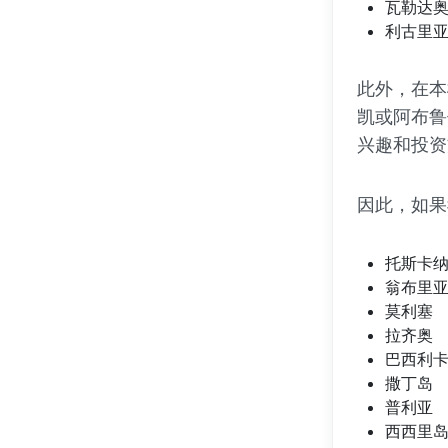
瓦勒达
利古里
此外，在本
凯或阿布鲁
兴趣和投资
因此，如果
托斯卡
翁布里
莫利塞
拉齐奥
巴西利
撒丁岛
普利亚
西西里岛