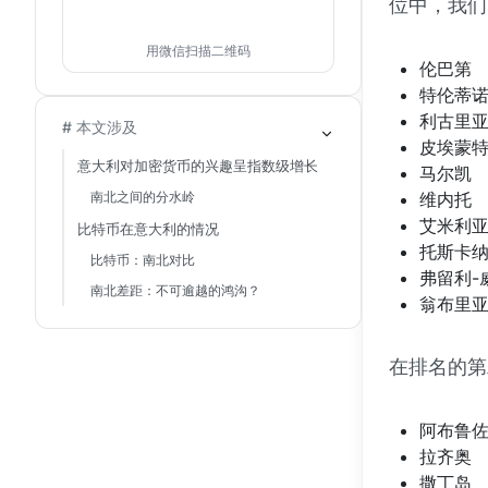
位中，我们
用微信扫描二维码
伦巴第
特伦蒂诺
利古里
# 本文涉及
皮埃蒙
意大利对加密货币的兴趣呈指数级增长
马尔凯
南北之间的分水岭
维内托
艾米利亚
比特币在意大利的情况
托斯卡
比特币：南北对比
弗留利-
南北差距：不可逾越的鸿沟？
翁布里
在排名的第
阿布鲁
拉齐奥
撒丁岛