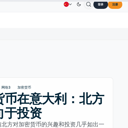
登录
注册
Solana
US$73.45
TRON
US$0.3264
Dogecoin
U
广告
联系我们
关于我们
%
SOL
↑2.10%
TRX
↓0.30%
DOGE
网络3
加密货币
货币在意大利：北方
向于投资
南北方对加密货币的兴趣和投资几乎如出一