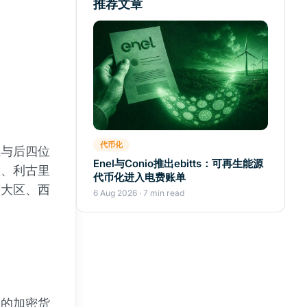
推荐文章
代币化
位与后四位
Enel与Conio推出ebitts：可再生能源
区、利古里
代币化进入电费账单
塔大区、西
6 Aug 2026 · 7 min read
定的加密货