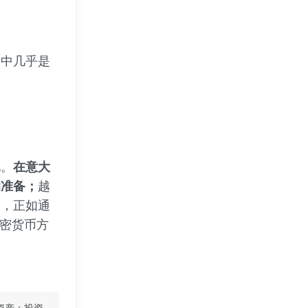
名中几乎是
此。
在意大
的准备；
越
是，正如通
加密货币方
资产：投资