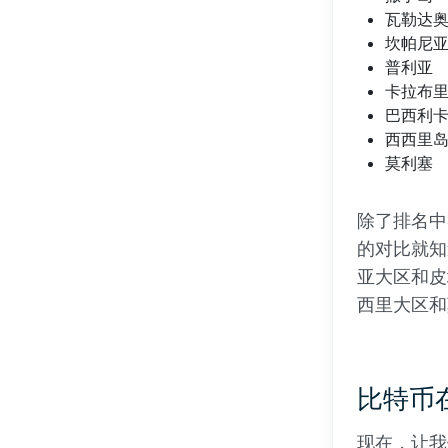
瓦勒达
坎帕尼
普利亚
卡拉布
巴西利
西西里
莫利塞
除了排名中
的对比就知
亚大区和皮
西里大区和
比特币
现在，让我