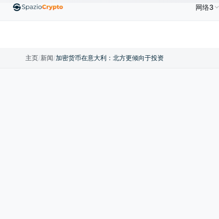
网络3
Ethereum
US$1,880.58
Tether
US$0.9991
BN
↑1.10%
ETH
↑1.90%
USDT
↑0.00%
主页
/
新闻
/
加密货币在意大利：北方更倾向于投资