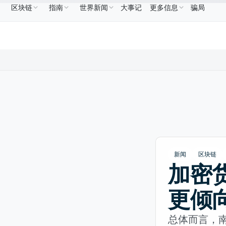
区块链
指南
世界新闻
大事记
更多信息
骗局
B
US$586.64
USDC
US$0.9995
XRP
US$1.09
BNB
↑2.10%
USDC
↑0.00%
XRP
↑2.30
新闻
区块链
加密
更倾
总体而言，