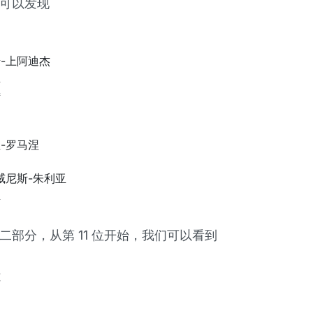
可以发现
-上阿迪杰
亚
特
-罗马涅
纳
威尼斯-朱利亚
亚
二部分，从第 11 位开始，我们可以看到
佐